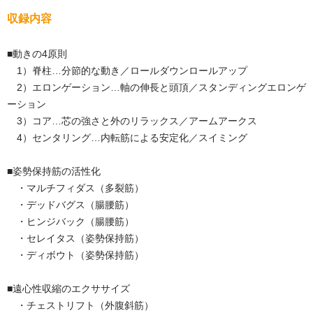
収録内容
■動きの4原則
1）脊柱…分節的な動き／ロールダウンロールアップ
2）エロンゲーション…軸の伸長と頭頂／スタンディングエロンゲ
ーション
3）コア…芯の強さと外のリラックス／アームアークス
4）センタリング…内転筋による安定化／スイミング
■姿勢保持筋の活性化
・マルチフィダス（多裂筋）
・デッドバグス（腸腰筋）
・ヒンジバック（腸腰筋）
・セレイタス（姿勢保持筋）
・ディボウト（姿勢保持筋）
■遠心性収縮のエクササイズ
・チェストリフト（外腹斜筋）