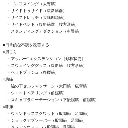
・ゴルフスイング（大臀筋）
・サイドトゥサイド（腹斜筋群）
・サイストレッチ（大腿四頭筋）
・サイドベンド（腹斜筋群 腰方形筋）
・スタンディングアダクション（中臀筋）
■日常的な不調を改善する
○肩こり
・アッパーTエクステンション（頚板状筋）
・スウェインググラス（腹斜筋 腰方形筋）
・ヘッドプッシュ（多裂筋）
○肩痛
・脇の下セルフマッサージ（大円筋 広背筋）
・ウエイトベアリング（前鋸筋）
・スキャプラローテーション（下後鋸筋 前鋸筋）
○膝痛
・ウィンドラススクワット（股関節 足関節）
・ショックアブソーバー（股関節 足関節）
・タンデムウォール（股関節 足関節）