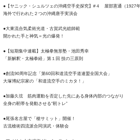
●【ヤニック・シュルツェの沖縄空手史探究】#４ 屋部憲通（1927
海外で行われた２つの沖縄唐手実演会
●大東流合気柔術光道・古賀武光総師範
開かれた手と神気＝光の爆発！
●【短期集中連載】太極拳無形塾・池田秀幸
「新解釈・太極拳経」第１回 技の三原則
●創流90周年記念「第60回和道流空手道連盟全国大会」
大塚博紀宗家の「和道流空手のミカタ！」
●加藤久弦 筋肉運動を否定した先にある身体内部のつながり
全身の靭帯を発動させる“靭トレ”
●尾張名古屋で「槍サミット」開催！
古流槍術四流派合同演武・体験会