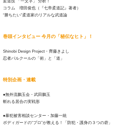
柔道技 「一文字」 分析！
コラム 増田俊也（『七帝柔道記』著者）
“勝ちたい”柔道家のリアルな武道論
巻頭インタビュー 今月の「秘伝なヒト」！
Shinobi Design Project・齊藤きよし
忍者パルクールの「術」と「道」
特別企画・連載
●無外流鵬玉会・武田鵬玉
斬れる居合の実戦形
●暴犯被害相談センター・加藤一統
ボディガードの“プロ”が教える！「防犯・護身の３つの砦」