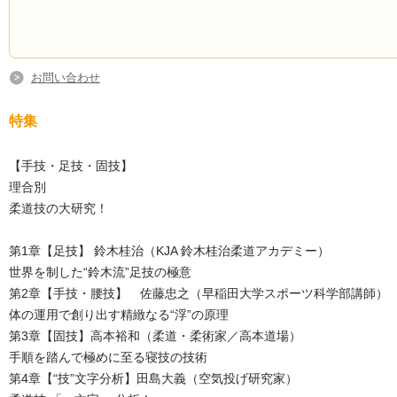
お問い合わせ
特集
【手技・足技・固技】
理合別
柔道技の大研究！
第1章【足技】 鈴木桂治（KJA 鈴木桂治柔道アカデミー）
世界を制した“鈴木流”足技の極意
第2章【手技・腰技】 佐藤忠之（早稲田大学スポーツ科学部講師）
体の運用で創り出す精緻なる“浮”の原理
第3章【固技】高本裕和（柔道・柔術家／高本道場）
手順を踏んで極めに至る寝技の技術
第4章【“技”文字分析】田島大義（空気投げ研究家）