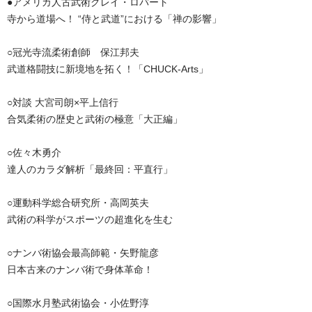
●アメリカ人古武術グレイ・ロバート
寺から道場へ！ “侍と武道”における「禅の影響」
○冠光寺流柔術創師 保江邦夫
武道格闘技に新境地を拓く！「CHUCK-Arts」
○対談 大宮司朗×平上信行
合気柔術の歴史と武術の極意「大正編」
○佐々木勇介
達人のカラダ解析「最終回：平直行」
○運動科学総合研究所・高岡英夫
武術の科学がスポーツの超進化を生む
○ナンバ術協会最高師範・矢野龍彦
日本古来のナンバ術で身体革命！
○国際水月塾武術協会・小佐野淳