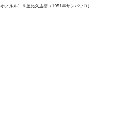
年ホノルル）＆屋比久孟徳（1951年サンパウロ）