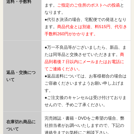
送料・手数料
ます。
ご指定のご住所のポストへの投函
と
なります。
●代引き決済の場合、宅配便での発送となり
ます。
商品代金とは別途、料515円、代引き
手数料260円がかかります。
●万一不良品等がございましたら、新品、ま
たは同等品と交換させていただきます。
商
品到着後７日以内にメールまたはお電話に
てご連絡ください。
返品・交換につ
●返品送料については、お客様都合の場合は
いて
ご容赦くださいますようお願い申し上げま
す。
●ご注文後のキャンセルは受け付けておりま
せんので、予めご了承ください。
完売雑誌・書籍・DVDをご希望の場合、弊
在庫切れ商品に
社担当者がお調べいたしますので、下記の
ついて
連絡先までお気軽にご相談下さい。