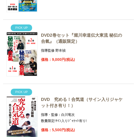
PICK UP
DVD2巻セット『堀川幸道伝大東流 秘伝の
合氣』（通販限定）
指導監修 野本禎
価格：9,000円(税込)
PICK UP
DVD 究める！合気道（サイン入りジャケ
ット付き有り！）
指導・監修：白川竜次
数量限定!ｻｲﾝ入りｼﾞｬｹｯﾄ有り!
価格：5,500円(税込)