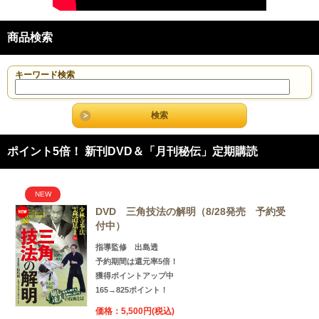
商品検索
キーワード検索
ポイント5倍！ 新刊DVD＆「月刊秘伝」定期購読
NEW
DVD 三角技法の解明（8/28発売 予約受
付中）
指導監修 出島透
予約期間は還元率5倍！
獲得ポイントアップ中
165→825ポイント！
価格：5,500円(税込)