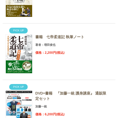
PICK UP
書籍 七帝柔道記 執筆ノート
著者：増田俊也
価格：2,200円(税込)
PICK UP
DVD+書籍 『加藤一統 護身講座』 通販限
定セット
加藤一統
価格：6,200円(税込)