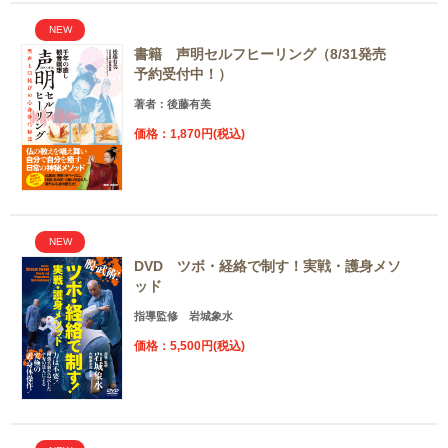
NEW
書籍 声明セルフヒーリング（8/31発売
予約受付中！）
著者：後藤有美
価格：1,870円(税込)
NEW
DVD ツボ・経絡で制す！実戦・護身メソ
ッド
指導監修 岩城象水
価格：5,500円(税込)