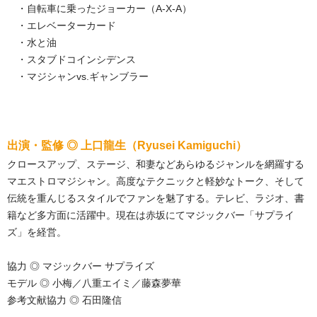
・自転車に乗ったジョーカー（A-X-A）
・エレベーターカード
・水と油
・スタブドコインシデンス
・マジシャンvs.ギャンブラー
出演・監修 ◎ 上口龍生（Ryusei Kamiguchi）
クロースアップ、ステージ、和妻などあらゆるジャンルを網羅する
マエストロマジシャン。高度なテクニックと軽妙なトーク、そして
伝統を重んじるスタイルでファンを魅了する。テレビ、ラジオ、書
籍など多方面に活躍中。現在は赤坂にてマジックバー「サプライ
ズ」を経営。
協力 ◎ マジックバー サプライズ
モデル ◎ 小梅／八重エイミ／藤森夢華
参考文献協力 ◎ 石田隆信