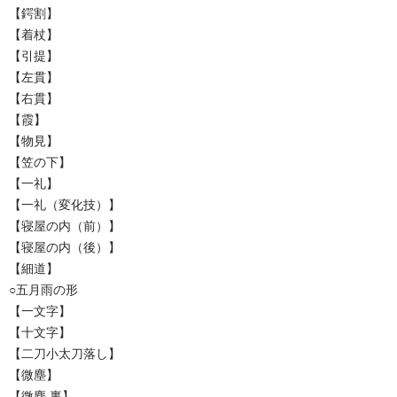
【鍔割】
【着杖】
【引提】
【左貫】
【右貫】
【霞】
【物見】
【笠の下】
【一礼】
【一礼（変化技）】
【寝屋の内（前）】
【寝屋の内（後）】
【細道】
○五月雨の形
【一文字】
【十文字】
【二刀小太刀落し】
【微塵】
【微塵 裏】