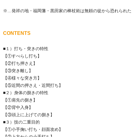
※…発祥の地・福岡藩・黒田家の棒杖術は無頼の徒から恐れられた
CONTENTS
■１）打ち・突きの特性
【①すべらし打ち】
【②打ち押さえ】
【③突き離し】
【④様々な突き方】
【⑤近間の押さえ・近間打ち】
■２）身体の捌きの特性
【①肩先の捌き】
【②背中入身】
【③頭上に上げての捌き】
■３）技の二重目的
【①小手掬い打ち・顔面攻め】
【②上方からの小手打ち】