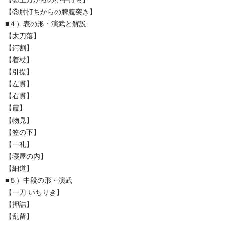
【③肘打ちからの脾腹突き】
■４）表の形・演武と解説
【太刀落】
【鍔割】
【着杖】
【引提】
【左貫】
【右貫】
【霞】
【物見】
【笠の下】
【一礼】
【寝屋の内】
【細道】
■５）中段の形・演武
【一刀 いちりき】
【押詰】
【乱留】