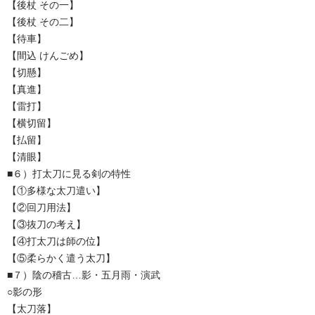
【後杖 その一】
【後杖 その二】
【待車】
【間込 けんごめ】
【切懸】
【真進】
【雷打】
【横切留】
【払留】
【清眼】
■６）打太刀に見る剣の特性
【①多様な太刀遣い】
【②回刀用法】
【③抜刀の考え】
【④打太刀は師の位】
【⑤柔らかく遣う太刀】
■７）陰の稽古…影・五月雨・演武
○影の形
【太刀落】