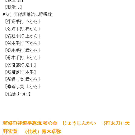
【眼潰し】
■８）基礎訓練法…呼吸杖
【①逆手打 下から】
【②逆手打 横から】
【③逆手打 上から】
【④本手打 下から】
【⑤本手打 横から】
【⑥本手打 上から】
【⑦引落打 逆手】
【⑧引落打 本手】
【⑨返し突 横から】
【⑩返し突 上から】
【⑪繰りつけ】
監修◎神道夢想流 杖心会 じょうしんかい （打太刀）天
野宏宣 （仕杖）青木卓弥