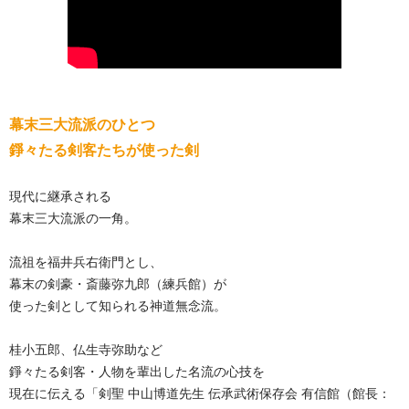
幕末三大流派のひとつ
錚々たる剣客たちが使った剣
現代に継承される
幕末三大流派の一角。
流祖を福井兵右衛門とし、
幕末の剣豪・斎藤弥九郎（練兵館）が
使った剣として知られる神道無念流。
桂小五郎、仏生寺弥助など
錚々たる剣客・人物を輩出した名流の心技を
現在に伝える「剣聖 中山博道先生 伝承武術保存会 有信館（館長：