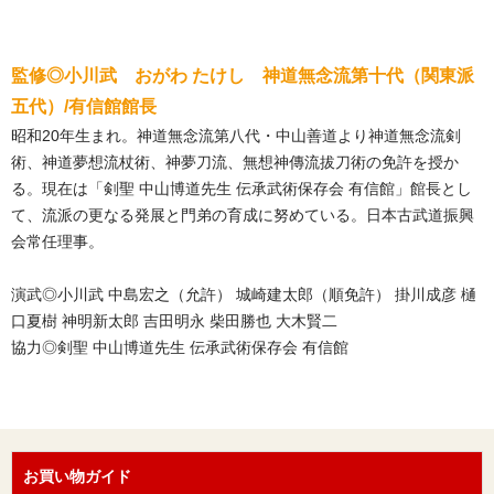
監修◎小川武 おがわ たけし 神道無念流第十代（関東派
五代）/有信館館長
昭和20年生まれ。神道無念流第八代・中山善道より神道無念流剣
術、神道夢想流杖術、神夢刀流、無想神傳流拔刀術の免許を授か
る。現在は「剣聖 中山博道先生 伝承武術保存会 有信館」館長とし
て、流派の更なる発展と門弟の育成に努めている。日本古武道振興
会常任理事。
演武◎小川武 中島宏之（允許） 城崎建太郎（順免許） 掛川成彦 樋
口夏樹 神明新太郎 吉田明永 柴田勝也 大木賢二
協力◎剣聖 中山博道先生 伝承武術保存会 有信館
お買い物ガイド