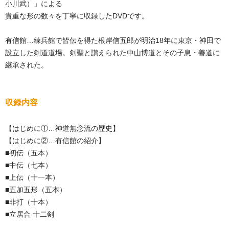
小川武）」による
貴重な形の数々を丁寧に収録したDVDです。
有信館…練兵館で皆伝を得た根岸信五郎が明治18年に東京・神田で
設立した剣道道場。剣聖と讃えられた中山博道とその子息・善道に
継承された。
収録内容
【はじめに①…神道無念流の歴史】
【はじめに②…有信館の紹介】
■初伝（五本）
■中伝（七本）
■上伝（十一本）
■五加五形（五本）
■非打（十本）
■立居合 十二剣