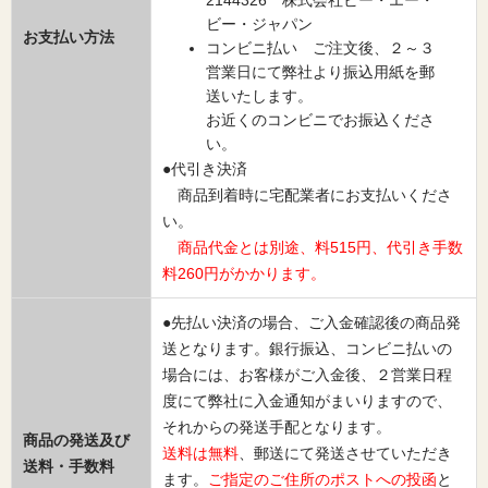
2144326 株式会社ビー・エー・
ビー・ジャパン
お支払い方法
コンビニ払い ご注文後、２～３
営業日にて弊社より振込用紙を郵
送いたします。
お近くのコンビニでお振込くださ
い。
●代引き決済
商品到着時に宅配業者にお支払いくださ
い。
商品代金とは別途、料515円、代引き手数
料260円がかかります。
●先払い決済の場合、ご入金確認後の商品発
送となります。銀行振込、コンビニ払いの
場合には、お客様がご入金後、２営業日程
度にて弊社に入金通知がまいりますので、
それからの発送手配となります。
商品の発送及び
送料は無料
、郵送にて発送させていただき
送料・手数料
ます。
ご指定のご住所のポストへの投函
と