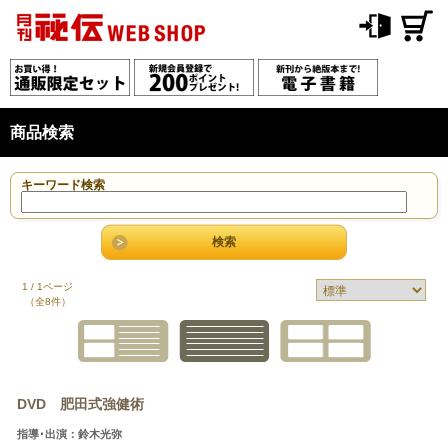
商品検索
キーワード検索
1 / 1ページ
（全8件）
DVD 肥田式強健術
指導･出演：鈴木光弥