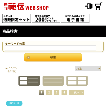
商品検索
キーワード検索
1 / 4ページ
（全62件）
1
2
3
4
次へ
PICK UP