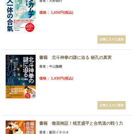
著者：大野朝行
価格： 1,650円(税込)
書籍 北斗神拳の謎に迫る 秘孔の真実
著者：中山隆嗣
価格： 1,430円(税込)
書籍 徹底検証！植芝盛平と合気道の戦う力
著者：飯田イチロオ