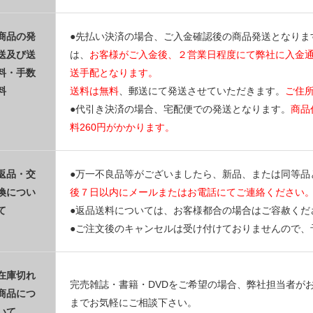
商品の発
●先払い決済の場合、ご入金確認後の商品発送となりま
送及び送
は、
お客様がご入金後、２営業日程度にて弊社に入金
料・手数
送手配となります。
料
送料は無料
、郵送にて発送させていただきます。
ご住
●代引き決済の場合、宅配便での発送となります。
商品
料260円がかかります。
返品・交
●万一不良品等がございましたら、新品、または同等品
換につい
後７日以内にメールまたはお電話にてご連絡ください
て
●返品送料については、お客様都合の場合はご容赦くだ
●ご注文後のキャンセルは受け付けておりませんので、
在庫切れ
完売雑誌・書籍・DVDをご希望の場合、弊社担当者が
商品につ
までお気軽にご相談下さい。
いて