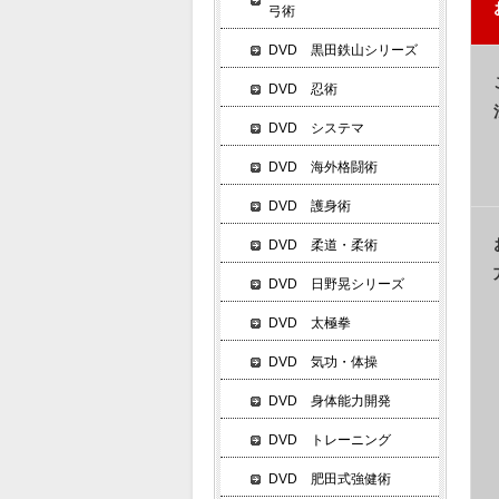
弓術
DVD 黒田鉄山シリーズ
DVD 忍術
DVD システマ
DVD 海外格闘術
DVD 護身術
DVD 柔道・柔術
DVD 日野晃シリーズ
DVD 太極拳
DVD 気功・体操
DVD 身体能力開発
DVD トレーニング
DVD 肥田式強健術