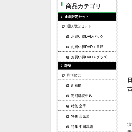
商品カテゴリ
通販限定セット
通販限定セット
お買い得DVDパック
お買い得DVD＋書籍
お買い得DVD＋グッズ
雑誌
月刊秘伝
新着順
定期購読申込
特集 空手
特集 合気道
演
特集 中国武術