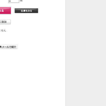
個
ません