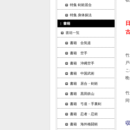
収
特集 剣術居合
特集 身体操法
書籍
書籍一覧
書籍 合気道
書籍 空手
竹
戸
書籍 沖縄空手
こ
書籍 中国武術
晩
書籍 居合・剣術
竹
書籍 黒田鉄山
同
書籍 弓道・手裏剣
書籍 忍者・忍術
書籍 海外格闘術