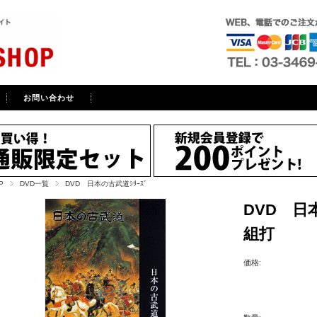
お問い合わせ
P
DVD一覧
DVD 日本の古武道ｼﾘｰｽﾞ
DVD 日
組打
価格: