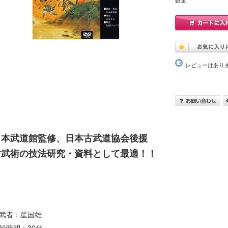
数量:
レビューはあり
日本武道館監修、日本古武道協会後援
古武術の技法研究・資料として最適！！
武者：星国雄