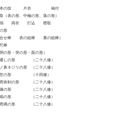
基本の技 片衣 袖付
取（表の形、中極の形、落の形）
大搦 両衣 打込 襟取
の形
合せ棒 表の組棒 裏の組棒）
尺棒
胴の形・突の形・面の形）
鐙通しの形 （二十八修）
ノ鼻ネジリの形 （二十八修）
陣笠の形 （十四修）
甲冑術剣の形 （二十八修）
陣鎌の形 （二十八修）
鉄扇の形 （二十八修）
甲冑縄の形 （二十八修）