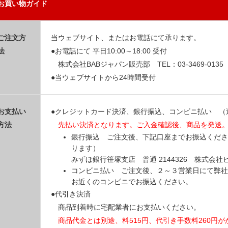
お買い物ガイド
ご注文方
当ウェブサイト、またはお電話にて承ります。
法
●お電話にて 平日10:00～18:00 受付
株式会社BABジャパン販売部 TEL：03-3469-0135
●当ウェブサイトから24時間受付
お支払い
●クレジットカード決済、銀行振込、コンビニ払い （
方法
先払い決済となります。ご入金確認後、商品を発送
銀行振込 ご注文後、下記口座までお振込くださ
ります）
みずほ銀行笹塚支店 普通 2144326 株式会
コンビニ払い ご注文後、２～３営業日にて弊社
お近くのコンビニでお振込ください。
●代引き決済
商品到着時に宅配業者にお支払いください。
商品代金とは別途、料515円、代引き手数料260円