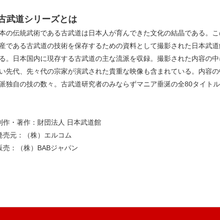
●古武道シリーズとは
本の伝統武術である古武道は日本人が育んできた文化の結晶である。こ
産である古武道の技術を保存するための資料として撮影された日本武道
る。日本国内に現存する古武道の主な流派を収録。撮影された内容の中
い先代、先々代の宗家が演武された貴重な映像も含まれている。内容の
派独自の技の数々。古武道研究者のみならずマニア垂涎の全80タイト
制作・著作：財団法人 日本武道館
発売元：（株）エルコム
販売：（株）BABジャパン