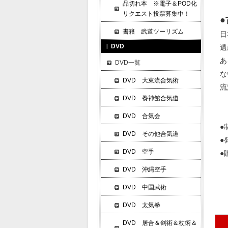
品切れ本 ※電子＆POD化
リクエスト投票募集中！
書籍 武道ツーリズム
日
DVD
遺
あ
DVD一覧
な
DVD 大東流合気術
流
DVD 養神館合気道
DVD 合気会
●
DVD その他合気道
●
DVD 空手
●
DVD 沖縄空手
DVD 中国武術
DVD 太気拳
DVD 居合＆剣術＆杖術＆