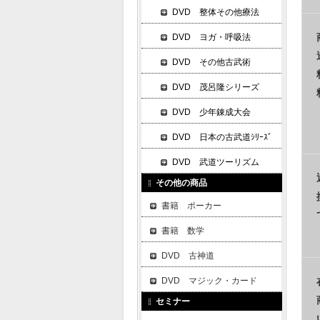
DVD 整体その他療法
DVD ヨガ・呼吸法
DVD その他古武術
DVD 茂呂隆シリーズ
DVD 少年錬成大会
DVD 日本の古武道ｼﾘｰｽﾞ
DVD 武道ツーリズム
その他の商品
書籍 ポーカー
書籍 数学
DVD 古神道
DVD マジック・カード
セミナー