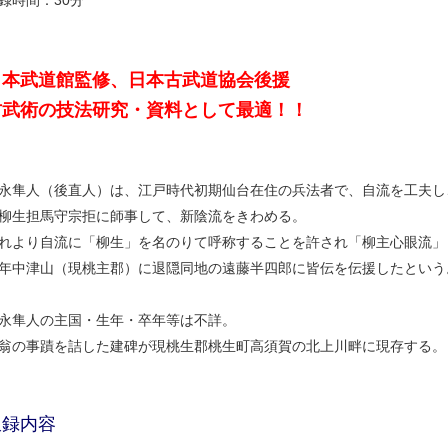
録時間：30分
日本武道館監修、日本古武道協会後援
古武術の技法研究・資料として最適！！
永隼人（後直人）は、江戸時代初期仙台在住の兵法者で、自流を工夫し
柳生担馬守宗拒に師事して、新陰流をきわめる。
れより自流に「柳生」を名のりて呼称することを許され「柳主心眼流」
年中津山（現桃主郡）に退隠同地の遠藤半四郎に皆伝を伝援したという
永隼人の主国・生年・卒年等は不詳。
翁の事蹟を詰した建碑が現桃生郡桃生町高須賀の北上川畔に現存する。
収録内容