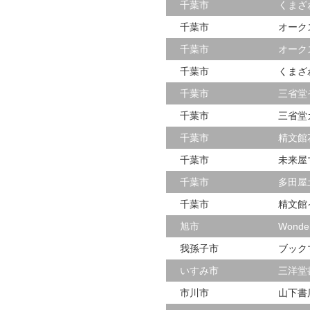
千葉市
くまざ
千葉市
オーク
千葉市
オーク
千葉市
くまざ
千葉市
三省堂
千葉市
三省堂
千葉市
精文館
千葉市
未来屋
千葉市
多田屋
千葉市
精文館
旭市
Wond
我孫子市
ブック
いすみ市
三洋堂
市川市
山下書