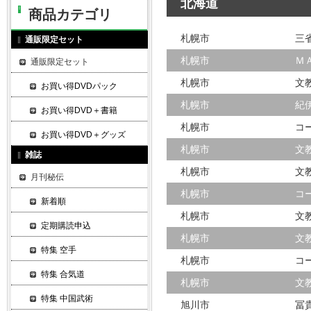
北海道
商品カテゴリ
札幌市
三
通販限定セット
札幌市
Ｍ
通販限定セット
札幌市
文
お買い得DVDパック
札幌市
紀
お買い得DVD＋書籍
札幌市
コ
お買い得DVD＋グッズ
札幌市
文
雑誌
札幌市
文
月刊秘伝
札幌市
コ
新着順
札幌市
文
定期購読申込
札幌市
文
特集 空手
札幌市
コ
特集 合気道
札幌市
文
特集 中国武術
旭川市
冨