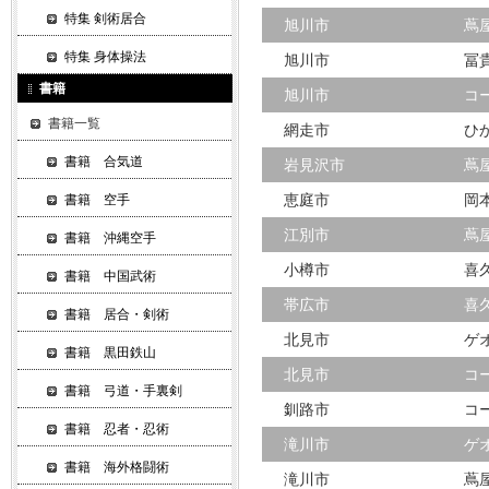
特集 剣術居合
旭川市
蔦
特集 身体操法
旭川市
冨
書籍
旭川市
コ
書籍一覧
網走市
ひ
書籍 合気道
岩見沢市
蔦
恵庭市
岡
書籍 空手
江別市
蔦
書籍 沖縄空手
小樽市
喜
書籍 中国武術
帯広市
喜
書籍 居合・剣術
北見市
ゲ
書籍 黒田鉄山
北見市
コ
書籍 弓道・手裏剣
釧路市
コ
書籍 忍者・忍術
滝川市
ゲ
書籍 海外格闘術
滝川市
蔦