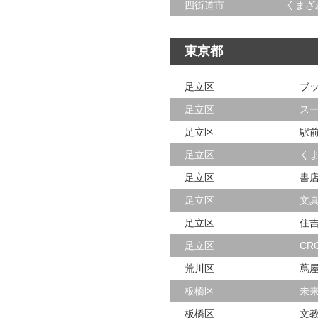
四街道市
くまざ
東京都
足立区
ブ
足立区
ス
足立区
駅
足立区
く
足立区
書
足立区
文
足立区
住
足立区
CR
荒川区
蔦
板橋区
未
板橋区
文