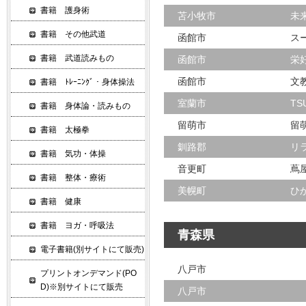
書籍 護身術
苫小牧市
未
書籍 その他武道
函館市
ス
書籍 武道読みもの
函館市
栄
函館市
文
書籍 ﾄﾚｰﾆﾝｸﾞ・身体操法
室蘭市
TS
書籍 身体論・読みもの
留萌市
留
書籍 太極拳
釧路郡
リ
書籍 気功・体操
音更町
蔦
書籍 整体・療術
美幌町
ひ
書籍 健康
書籍 ヨガ・呼吸法
青森県
電子書籍(別サイトにて販売)
八戸市
プリントオンデマンド(PO
D)※別サイトにて販売
八戸市