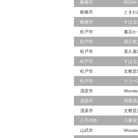
船橋市
BOOK
船橋市
ときわ
船橋市
すばる
松戸市
書店か
松戸市
堀江良
松戸市
喜久屋
松戸市
すばる
松戸市
文教堂
松戸市
リコー
茂原市
Wond
茂原市
蔦屋茂
茂原市
文教堂
八千代市
八重洲
山武市
Wond