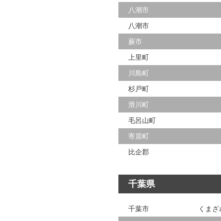
八潮市
八潮市
蕨市
上里町
川島町
杉戸町
滑川町
毛呂山町
寄居町
比企郡
千葉県
千葉市
くまざ