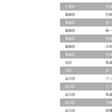
江東区
文
葛飾区
竹
葛飾区
第
葛飾区
第
葛飾区
蔦
葛飾区
大
葛飾区
文
北区
蔦
北区
談
品川区
ブ
品川区
ブ
品川区
蔦
品川区
文
品川区
有