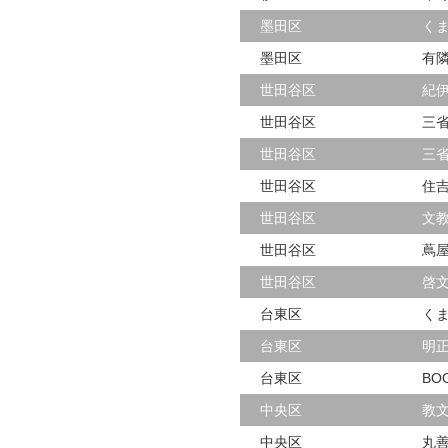
墨田区
く
墨田区
有
世田谷区
紀
世田谷区
三
世田谷区
三
世田谷区
住
世田谷区
文
世田谷区
蔦
世田谷区
啓
台東区
く
台東区
明
台東区
BO
中央区
教
中央区
丸