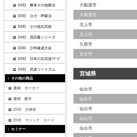
大船渡市
DVD 整体その他療法
大船渡市
DVD ヨガ・呼吸法
北上市
DVD その他古武術
北上市
DVD 茂呂隆シリーズ
久慈市
DVD 少年錬成大会
宮古市
DVD 日本の古武道ｼﾘｰｽﾞ
DVD 武道ツーリズム
宮城県
その他の商品
書籍 ポーカー
仙台市
仙台市
書籍 数学
仙台市
DVD 古神道
仙台市
DVD マジック・カード
仙台市
セミナー