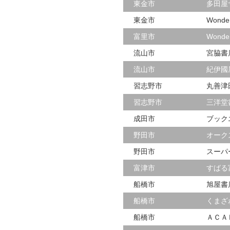
東金市
多田屋
東金市
Wond
富里市
Wond
流山市
宮脇書
流山市
紀伊國
習志野市
丸善津
習志野市
三洋堂
成田市
ブック
野田市
オーク
野田市
スーパ
富津市
すばる
船橋市
旭屋書
船橋市
くまざ
船橋市
ＡＣＡ