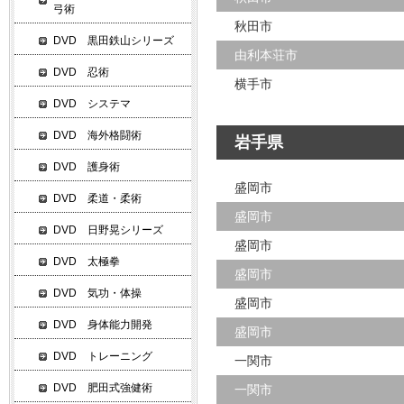
弓術
秋田市
DVD 黒田鉄山シリーズ
由利本荘市
DVD 忍術
横手市
DVD システマ
DVD 海外格闘術
岩手県
DVD 護身術
盛岡市
DVD 柔道・柔術
盛岡市
DVD 日野晃シリーズ
盛岡市
DVD 太極拳
盛岡市
DVD 気功・体操
盛岡市
DVD 身体能力開発
盛岡市
DVD トレーニング
一関市
DVD 肥田式強健術
一関市