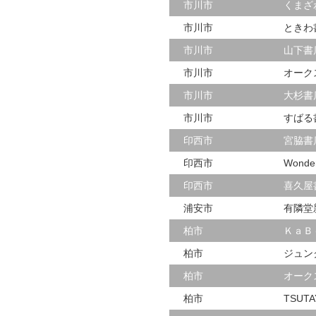
市川市
くまざ
市川市
ときわ
市川市
山下書
市川市
オーク
市川市
大杉書
市川市
すばる
印西市
宮脇書
印西市
Won
印西市
喜久屋
浦安市
有隣堂
柏市
ＫａＢ
柏市
ジュン
柏市
オーク
柏市
TSUT