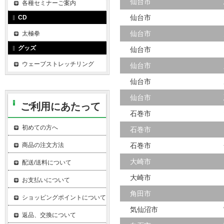
仙台市
各種セミナーご案内
仙台市
CD
仙台市
太極拳
グッズ
仙台市
ウェーブストレッチリング
仙台市
仙台市
仙台市
ご利用にあたって
石巻市
初めての方へ
石巻市
商品の注文方法
石巻市
大崎市
配送/送料について
大崎市
お支払いについて
角田市
ショッピングポイントについて
気仙沼市
返品、交換について