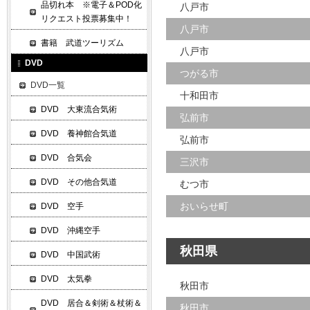
品切れ本 ※電子＆POD化
八戸市
リクエスト投票募集中！
八戸市
書籍 武道ツーリズム
八戸市
DVD
つがる市
DVD一覧
十和田市
DVD 大東流合気術
弘前市
DVD 養神館合気道
弘前市
DVD 合気会
三沢市
DVD その他合気道
むつ市
おいらせ町
DVD 空手
DVD 沖縄空手
秋田県
DVD 中国武術
DVD 太気拳
秋田市
DVD 居合＆剣術＆杖術＆
秋田市