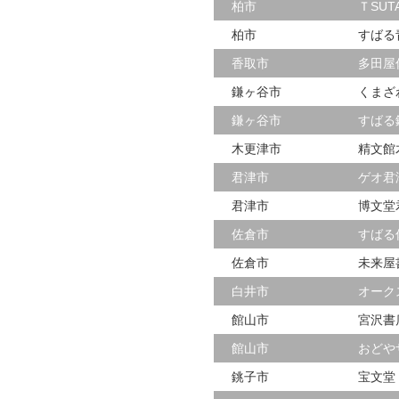
柏市
ＴSUT
柏市
すばる
香取市
多田屋
鎌ヶ谷市
くまざ
鎌ヶ谷市
すばる
木更津市
精文館
君津市
ゲオ君
君津市
博文堂
佐倉市
すばる
佐倉市
未来屋
白井市
オーク
館山市
宮沢書
館山市
おどや
銚子市
宝文堂