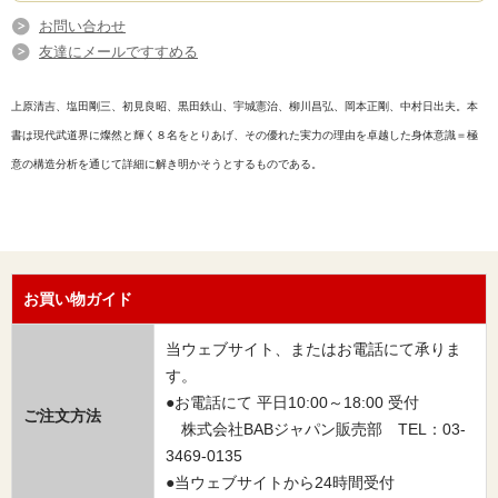
お問い合わせ
友達にメールですすめる
上原清吉、塩田剛三、初見良昭、黒田鉄山、宇城憲治、柳川昌弘、岡本正剛、中村日出夫。本
書は現代武道界に燦然と輝く８名をとりあげ、その優れた実力の理由を卓越した身体意識＝極
意の構造分析を通じて詳細に解き明かそうとするものである。
お買い物ガイド
当ウェブサイト、またはお電話にて承りま
す。
●お電話にて 平日10:00～18:00 受付
ご注文方法
株式会社BABジャパン販売部 TEL：03-
3469-0135
●当ウェブサイトから24時間受付