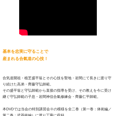
基本を忠実に守ることで
産まれる合氣道の心技！
合気道開祖・植芝盛平翁とその心技を聖地・岩間にて長きに渡り守
り続けた高弟・齊藤守弘師範。
その盛平翁と守弘師範から直接の指導を受け、その教えを今に受け
継ぐ守弘師範の子息・岩間神信合氣修練会・齊藤仁平師範。
本DVDでは当会の特別講習会※の模様を全二巻（第一巻：体術編／
第二巻：武器術編）に渡り丁寧に収録。