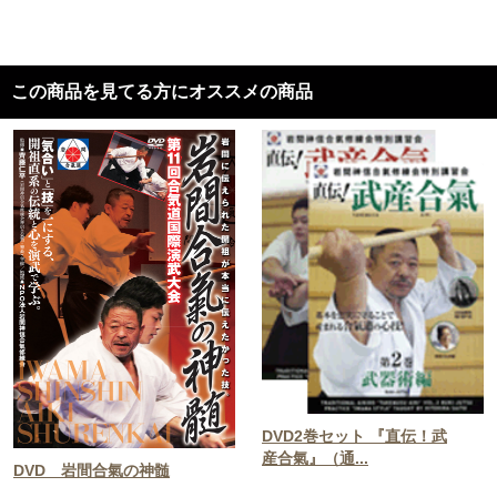
この商品を見てる方にオススメの商品
DVD2巻セット 『直伝！武
産合氣』（通...
DVD 岩間合氣の神髄