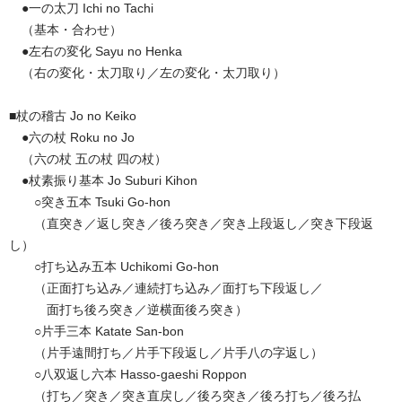
●一の太刀 Ichi no Tachi
（基本・合わせ）
●左右の変化 Sayu no Henka
（右の変化・太刀取り／左の変化・太刀取り）
■杖の稽古 Jo no Keiko
●六の杖 Roku no Jo
（六の杖 五の杖 四の杖）
●杖素振り基本 Jo Suburi Kihon
○突き五本 Tsuki Go-hon
（直突き／返し突き／後ろ突き／突き上段返し／突き下段返
し）
○打ち込み五本 Uchikomi Go-hon
（正面打ち込み／連続打ち込み／面打ち下段返し／
面打ち後ろ突き／逆横面後ろ突き）
○片手三本 Katate San-bon
（片手遠間打ち／片手下段返し／片手八の字返し）
○八双返し六本 Hasso-gaeshi Roppon
（打ち／突き／突き直戻し／後ろ突き／後ろ打ち／後ろ払