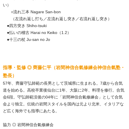
い）
○流れ三本 Nagare San-bon
（左流れ返し打ち／左流れ返し突き／右流れ返し突き）
●四方突き Shiho-tsuki
●払いの稽古 Harai no Keiko（1.2）
●十三の杖 Ju-san no Jo
指導・監修 ◎ 齊藤仁平（岩間神信合氣修練会神信合氣塾・
塾長）
57年、齊藤守弘師範の長男として茨城県に生まれる。7歳から合気
道を始める。高校卒業後仙台に1年、大阪に2年、料理を修行。合気
会6段。守弘師範没後の04年に「岩間神信合氣修練会」として合気
会より独立。伝統の岩間スタイルを国内は元より北米、イタリアな
ど広く海外でも指導にあたる。
協力 ◎ 岩間神信合氣修練会