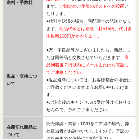
送料・手数料
ます。
ご指定のご住所のポストへの投函
と
なります。
●代引き決済の場合、宅配便での発送となり
ます。
商品代金とは別途、料515円、代引き
手数料260円がかかります。
●万一不良品等がございましたら、新品、ま
たは同等品と交換させていただきます。
商
品到着後７日以内にメールまたはお電話に
てご連絡ください。
返品・交換につ
●返品送料については、お客様都合の場合は
いて
ご容赦くださいますようお願い申し上げま
す。
●ご注文後のキャンセルは受け付けておりま
せんので、予めご了承ください。
完売雑誌・書籍・DVDをご希望の場合、弊
在庫切れ商品に
社担当者がお調べいたしますので、下記の
ついて
連絡先までお気軽にご相談下さい。