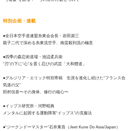
特別企画・連載
●全日本空手道連盟糸東会会長・岩田源三
親子二代で深める糸東流空手、南蛮殺到流の極意
●四季の森忍術道場・池辺柔兵衛
“刃”の下に“心”を置く忍びの武芸「大和體道」
●グルジリア・エリック特別寄稿 生涯を進化し続けた“フランス合
気道の父”
田村信喜〜その身体、修行の核心〜
●イップス研究所・河野昭典
メンタルに起因する運動障害“イップス”の克服法
●“ジークンドーマスター”石井東吾（Jeet Kune Do Asia/Japan）