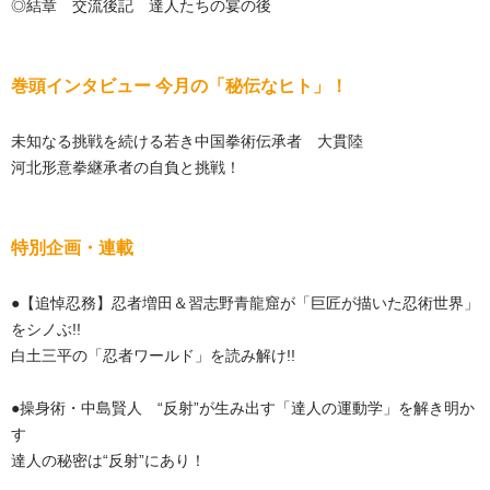
◎結章 交流後記 達人たちの宴の後
巻頭インタビュー 今月の「秘伝なヒト」！
未知なる挑戦を続ける若き中国拳術伝承者 大貫陸
河北形意拳継承者の自負と挑戦！
特別企画・連載
●【追悼忍務】忍者増田＆習志野青龍窟が「巨匠が描いた忍術世界」
をシノぶ!!
白土三平の「忍者ワールド」を読み解け!!
●操身術・中島賢人 “反射”が生み出す「達人の運動学」を解き明か
す
達人の秘密は“反射”にあり！