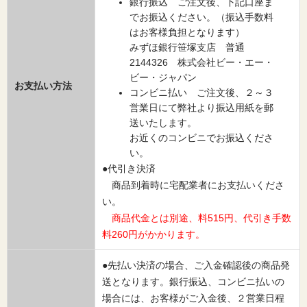
銀行振込 ご注文後、下記口座ま
でお振込ください。（振込手数料
はお客様負担となります）
みずほ銀行笹塚支店 普通
2144326 株式会社ビー・エー・
ビー・ジャパン
お支払い方法
コンビニ払い ご注文後、２～３
営業日にて弊社より振込用紙を郵
送いたします。
お近くのコンビニでお振込くださ
い。
●代引き決済
商品到着時に宅配業者にお支払いくださ
い。
商品代金とは別途、料515円、代引き手数
料260円がかかります。
●先払い決済の場合、ご入金確認後の商品発
送となります。銀行振込、コンビニ払いの
場合には、お客様がご入金後、２営業日程