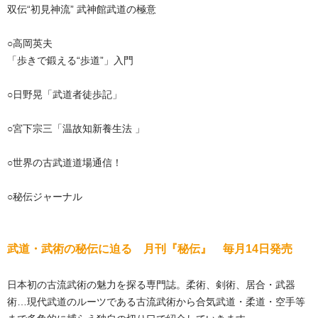
双伝“初見神流” 武神館武道の極意
○高岡英夫
「歩きで鍛える“歩道”」入門
○日野晃「武道者徒歩記」
○宮下宗三「温故知新養生法 」
○世界の古武道道場通信！
○秘伝ジャーナル
武道・武術の秘伝に迫る 月刊『秘伝』 毎月14日発売
日本初の古流武術の魅力を探る専門誌。柔術、剣術、居合・武器
術…現代武道のルーツである古流武術から合気武道・柔道・空手等