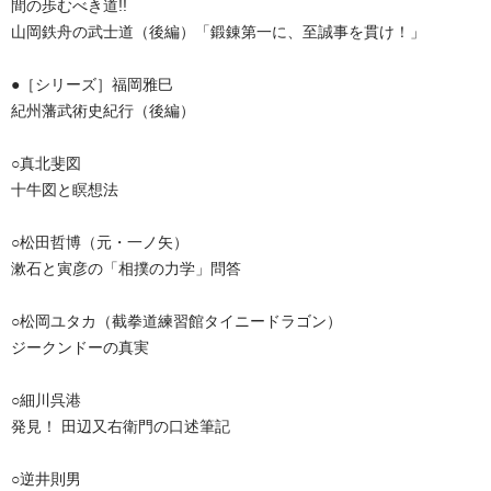
間の歩むべき道!!
山岡鉄舟の武士道（後編）「鍛錬第一に、至誠事を貫け！」
●［シリーズ］福岡雅巳
紀州藩武術史紀行（後編）
○真北斐図
十牛図と瞑想法
○松田哲博（元・一ノ矢）
漱石と寅彦の「相撲の力学」問答
○松岡ユタカ（截拳道練習館タイニードラゴン）
ジークンドーの真実
○細川呉港
発見！ 田辺又右衛門の口述筆記
○逆井則男