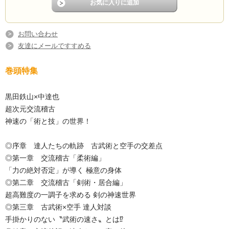
お問い合わせ
友達にメールですすめる
巻頭特集
黒田鉄山×中達也
超次元交流稽古
神速の「術と技」の世界！
◎序章 達人たちの軌跡 古武術と空手の交差点
◎第一章 交流稽古「柔術編」
「力の絶対否定」が導く 極意の身体
◎第二章 交流稽古「剣術・居合編」
超高難度の一調子を求める 剣の神速世界
◎第三章 古武術×空手 達人対談
手掛かりのない〝武術の速さ〟とは⁉︎