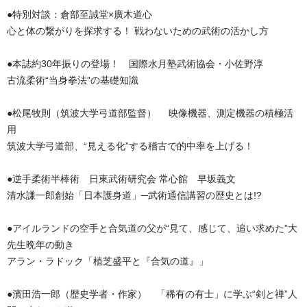
●特別対談：倉部至誠堂×廣木道心
心と体の繋がりを探求する！ 戦わないための武術の活かし方
●本誌約30年振りの登場！ 国際水月塾武術協会・小佐野淳
古流柔術“当身拳法”の基礎知識
●松尾牧則（筑波大学弓道部監督） 映像機器、測定機器の積極活
用
筑波大学弓道部、“見える化”する稽古で的中率を上げる！
●逆手柔術半棒術 日東武術研究会 常心館 早坂義文
清水謙一郎創始「日本護身道」─武術通信講習の歴史とは!?
●アイルランドの空手と合気道の父が“見て、感じて、追い求めた”大
先生晩年の動き
アラン・ラドック「植芝盛平と『合気の道』」
●濱田浩一郎（歴史学者・作家） 「稀有の有士」に学ぶ“剣と禅”人