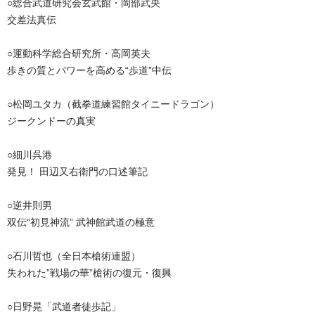
○総合武道研究会玄武館・岡部武央
交差法真伝
○運動科学総合研究所・高岡英夫
歩きの質とパワーを高める“歩道”中伝
○松岡ユタカ（截拳道練習館タイニードラゴン）
ジークンドーの真実
○細川呉港
発見！ 田辺又右衛門の口述筆記
○逆井則男
双伝“初見神流” 武神館武道の極意
○石川哲也（全日本槍術連盟）
失われた”戦場の華”槍術の復元・復興
○日野晃「武道者徒歩記」