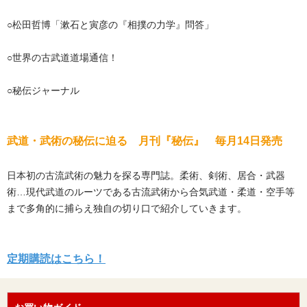
○松田哲博「漱石と寅彦の『相撲の力学』問答」
○世界の古武道道場通信！
○秘伝ジャーナル
武道・武術の秘伝に迫る 月刊『秘伝』 毎月14日発売
日本初の古流武術の魅力を探る専門誌。柔術、剣術、居合・武器
術…現代武道のルーツである古流武術から合気武道・柔道・空手等
まで多角的に捕らえ独自の切り口で紹介していきます。
定期購読はこちら！