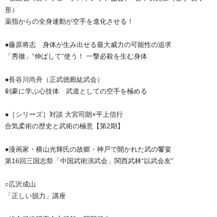
形）
薬指からの全身連動が空手を進化させる！
●藤原将志 身体が生み出せる最大威力の可能性の追求
「秀徹」“伸ばして”使う！ 一撃必殺を生む身体
●長谷川尚舟（正武徳殿紘武会）
剣豪に学ぶ心技体 武道としての空手を極める
●［シリーズ］対談 大宮司朗×平上信行
合気柔術の歴史と武術の極意【第2期】
●漫画家・横山光輝氏の故郷・神戸で開かれた武の饗宴
第16回三国志祭「中国武術演武会」関西武林“以武会友”
○広沢成山
「正しい脱力」講座