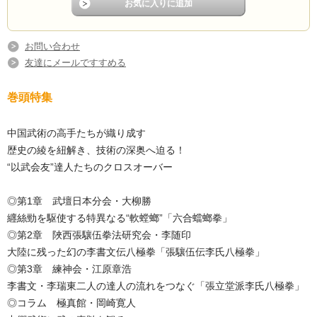
お問い合わせ
友達にメールですすめる
巻頭特集
中国武術の高手たちが織り成す
歴史の綾を紐解き、技術の深奥へ迫る！
“以武会友”達人たちのクロスオーバー
◎第1章 武壇日本分会・大柳勝
纒絲勁を駆使する特異なる“軟螳螂”「六合蟷螂拳」
◎第2章 陜西張驤伍拳法研究会・李随印
大陸に残った幻の李書文伝八極拳「張驤伍伝李氏八極拳」
◎第3章 練神会・江原章浩
李書文・李瑞東二人の達人の流れをつなぐ「張立堂派李氏八極拳」
◎コラム 極真館・岡崎寛人