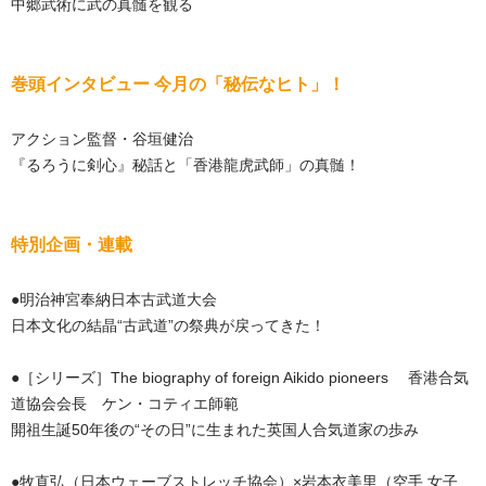
中郷武術に武の真髄を観る
巻頭インタビュー 今月の「秘伝なヒト」！
アクション監督・谷垣健治
『るろうに剣心』秘話と「香港龍虎武師」の真髄！
特別企画・連載
●明治神宮奉納日本古武道大会
日本文化の結晶“古武道”の祭典が戻ってきた！
●［シリーズ］The biography of foreign Aikido pioneers 香港合気
道協会会長 ケン・コティエ師範
開祖生誕50年後の“その日”に生まれた英国人合気道家の歩み
●牧直弘（日本ウェーブストレッチ協会）×岩本衣美里（空手 女子