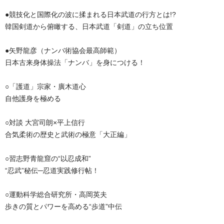
●競技化と国際化の波に揉まれる日本武道の行方とは!?
韓国剣道から俯瞰する、日本武道「剣道」の立ち位置
●矢野龍彦（ナンバ術協会最高師範）
日本古来身体操法「ナンバ」を身につける！
○「護道」宗家・廣木道心
自他護身を極める
○対談 大宮司朗×平上信行
合気柔術の歴史と武術の極意「大正編」
○習志野青龍窟の“以忍成和”
“忍武”秘伝─忍道実践修行帖！
○運動科学総合研究所・高岡英夫
歩きの質とパワーを高める“歩道”中伝