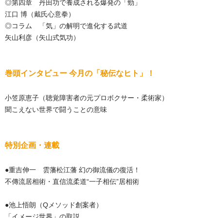
◎第四章 丹田功で養成される爆発の「勁」
江口 博（戴氏心意拳）
◎コラム 「気」の解明で進化する武道
矢山利彦（矢山式気功）
巻頭インタビュー 今月の「秘伝なヒト」！
小笠原恵子（聴覚障害者の元プロボクサー・柔術家）
聞こえない世界で闘うことの意味
特別企画・連載
●重吉伸一 雲藩松江藩 幻の御流儀の復活！
不傳流居相術・直信流柔道“一子相伝”居相術
●池上悟朗（Qメソッド創案者）
「イメージ世界」の取説