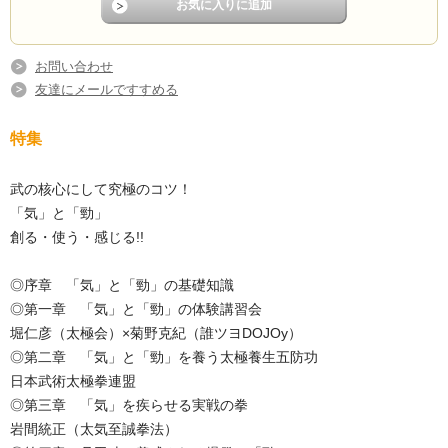
お問い合わせ
友達にメールですすめる
特集
武の核心にして究極のコツ！
「気」と「勁」
創る・使う・感じる!!
◎序章 「気」と「勁」の基礎知識
◎第一章 「気」と「勁」の体験講習会
堀仁彦（太極会）×菊野克紀（誰ツヨDOJOy）
◎第二章 「気」と「勁」を養う太極養生五防功
日本武術太極拳連盟
◎第三章 「気」を疾らせる実戦の拳
岩間統正（太気至誠拳法）