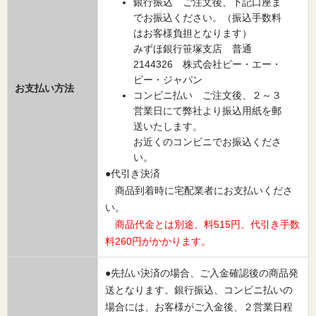
銀行振込 ご注文後、下記口座ま
でお振込ください。（振込手数料
はお客様負担となります）
みずほ銀行笹塚支店 普通
2144326 株式会社ビー・エー・
ビー・ジャパン
お支払い方法
コンビニ払い ご注文後、２～３
営業日にて弊社より振込用紙を郵
送いたします。
お近くのコンビニでお振込くださ
い。
●代引き決済
商品到着時に宅配業者にお支払いくださ
い。
商品代金とは別途、料515円、代引き手数
料260円がかかります。
●先払い決済の場合、ご入金確認後の商品発
送となります。銀行振込、コンビニ払いの
場合には、お客様がご入金後、２営業日程