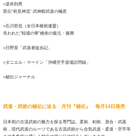
○逆井則男
双伝“初見神流” 武神館武道の極意
○石川哲也（全日本槍術連盟）
失われた”戦場の華”槍術の復元・復興
○日野晃「武道者徒歩記」
○ダニエル・マードン「沖縄空手道場訪問録」
○秘伝ジャーナル
武道・武術の秘伝に迫る 月刊『秘伝』 毎月14日発売
日本初の古流武術の魅力を探る専門誌。柔術、剣術、居合・武器
術…現代武道のルーツである古流武術から合気武道・柔道・空手等