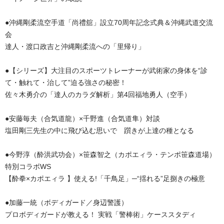
●沖縄剛柔流空手道「尚禮舘」設立70周年記念式典＆沖縄武道交流
会
達人・渡口政吉と沖縄剛柔流への「里帰り」
●【シリーズ】大注目のスポーツトレーナーが武術家の身体を“診
て・触れて・治して”迫る強さの秘密！
佐々木勇介の「達人のカラダ解析」第4回福地勇人（空手）
●安藤毎夫（合気道龍）×千野進（合気道隼）対談
塩田剛三先生の中に飛び込む思いで 躓きが上達の種となる
●今野淳（酔洪武功会）×笹森智之（カポエィラ・テンポ笹森道場）
特別コラボWS
【酔拳×カポエィラ 】使える!「千鳥足」─“揺れる”足捌きの極意
●加藤一統（ボディガード／身辺警護）
プロボディガードが教える！ 実戦「警棒術」ケーススタディ