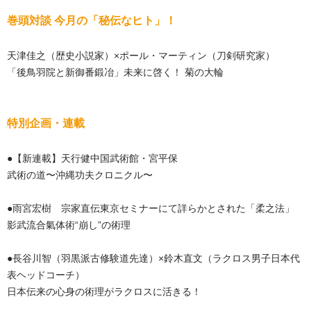
巻頭対談 今月の「秘伝なヒト」！
天津佳之（歴史小説家）×ポール・マーティン（刀剣研究家）
「後鳥羽院と新御番鍛冶」未来に啓く！ 菊の大輪
特別企画・連載
●【新連載】天行健中国武術館・宮平保
武術の道〜沖縄功夫クロニクル〜
●雨宮宏樹 宗家直伝東京セミナーにて詳らかとされた「柔之法」
影武流合氣体術“崩し”の術理
●長谷川智（羽黒派古修験道先達）×鈴木直文（ラクロス男子日本代
表ヘッドコーチ）
日本伝来の心身の術理がラクロスに活きる！