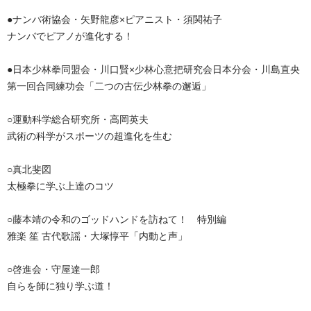
●ナンバ術協会・矢野龍彦×ピアニスト・須関祐子
ナンバでピアノが進化する！
●日本少林拳同盟会・川口賢×少林心意把研究会日本分会・川島直央
第一回合同練功会「二つの古伝少林拳の邂逅」
○運動科学総合研究所・高岡英夫
武術の科学がスポーツの超進化を生む
○真北斐図
太極拳に学ぶ上達のコツ
○藤本靖の令和のゴッドハンドを訪ねて！ 特別編
雅楽 笙 古代歌謡・大塚惇平「内動と声」
○啓進会・守屋達一郎
自らを師に独り学ぶ道！