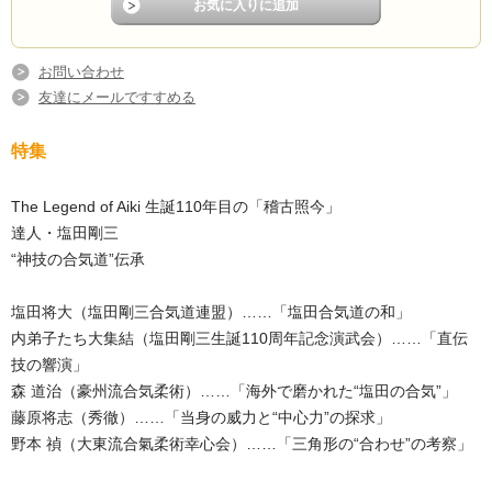
お問い合わせ
友達にメールですすめる
特集
The Legend of Aiki 生誕110年目の「稽古照今」
達人・塩田剛三
“神技の合気道”伝承
塩田将大（塩田剛三合気道連盟）……「塩田合気道の和」
内弟子たち大集結（塩田剛三生誕110周年記念演武会）……「直伝
技の響演」
森 道治（豪州流合気柔術）……「海外で磨かれた“塩田の合気”」
藤原将志（秀徹）……「当身の威力と“中心力”の探求」
野本 禎（大東流合氣柔術幸心会）……「三角形の“合わせ”の考察」