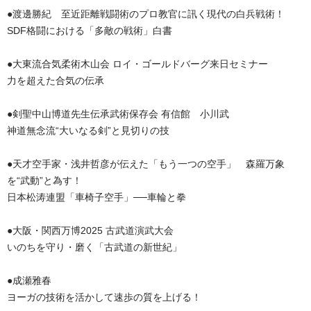
●渡邊勝紀 至近距離戦闘術のプロ教官に訊く現代の白兵戦術！
SDF格闘における「多敵の戦術」白書
●大東流合気柔術木山会 ロイ・ゴールドバーグ来日セミナー
力を超えた合気の伝承
●剣聖中山博道先生伝承武術保存会 有信館 小川武
神道無念流“大いなる剣”と見切りの技
●天才空手家・浅井哲彦が伝えた「もう一つの空手」 森羅万象
を“武動”と為す！
日本松涛連盟「車椅子空手」──車輪と拳
●大阪・関西万博2025 古武道演武大会
いのちを守り・磨く「古武道の新世紀」
●成瀬雅春
ヨーガの技術を活かして速歩の質を上げる！