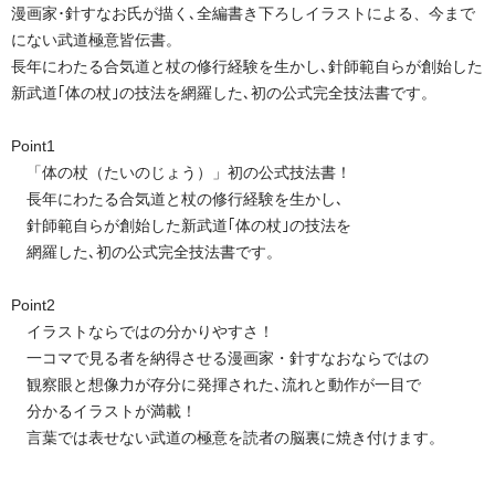
漫画家･針すなお氏が描く､全編書き下ろしイラストによる、今まで
にない武道極意皆伝書。
長年にわたる合気道と杖の修行経験を生かし､針師範自らが創始した
新武道｢体の杖｣の技法を網羅した､初の公式完全技法書です。
Point1
「体の杖（たいのじょう）」初の公式技法書！
長年にわたる合気道と杖の修行経験を生かし､
針師範自らが創始した新武道｢体の杖｣の技法を
網羅した､初の公式完全技法書です。
Point2
イラストならではの分かりやすさ！
一コマで見る者を納得させる漫画家・針すなおならではの
観察眼と想像力が存分に発揮された､流れと動作が一目で
分かるイラストが満載！
言葉では表せない武道の極意を読者の脳裏に焼き付けます。