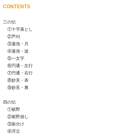
CONTENTS
三の伝
①十字落とし
②芦刈
③蓮池・月
④蓮池・波
⑤一文字
⑥円通・左行
⑦円通・右行
⑧妙見・表
⑨妙見・裏
四の伝
①裾野
②裾野崩し
③振分け
④浮立