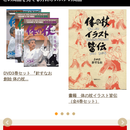
DVD3巻セット 『針すなお
創始 体の杖...
書籍 体の杖イラスト皆伝
（全4巻セット）