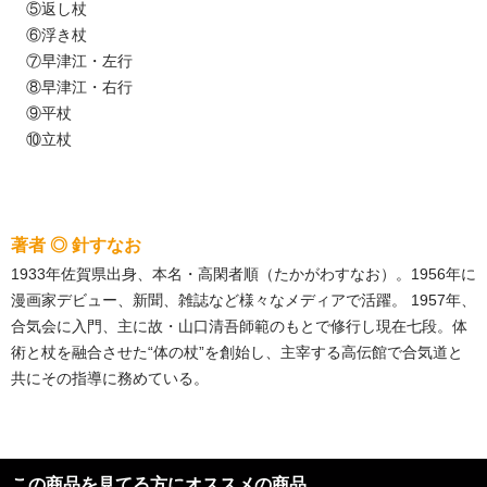
⑤返し杖
⑥浮き杖
⑦早津江・左行
⑧早津江・右行
⑨平杖
⑩立杖
著者 ◎ 針すなお
1933年佐賀県出身、本名・高閑者順（たかがわすなお）。1956年に
漫画家デビュー、新聞、雑誌など様々なメディアで活躍。 1957年、
合気会に入門、主に故・山口清吾師範のもとで修行し現在七段。体
術と杖を融合させた“体の杖”を創始し、主宰する高伝館で合気道と
共にその指導に務めている。
この商品を見てる方にオススメの商品