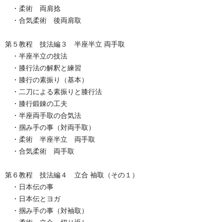
・柔術 両肩捻
・合気柔術 後両肩取
第５教程 技法編３ 半座半立 両手取
・半座半立の技法
・膝行法の解釈と練習
・膝行の素振り（基本）
・二刀による素振りと膝行法
・膝行鍛錬の工夫
・半座両手取の合気法
・掴み手の事（対両手取）
・柔術 半座半立 両手取
・合気柔術 両手取
第６教程 技法編４ 立合 袖取（その１）
・日本伝の事
・日本伝とヨガ
・掴み手の事（対袖取）