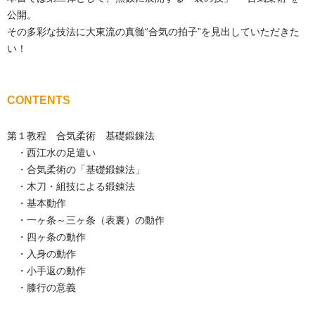
公開。
その多彩な技法に大東流の真髄“合気の拍子”を見出していただきた
い！
CONTENTS
第１教程 合気柔術 基礎鍛錬法
・西江水の足遣い
・合気柔術の「基礎鍛錬法」
・木刀・組技による鍛錬法
・基本動作
・一ヶ条～三ヶ条（表裏）の動作
・四ヶ条の動作
・入身の動作
・小手返の動作
・膝行の意義