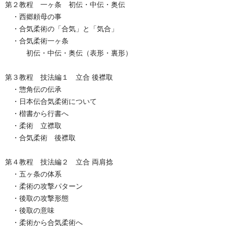
第２教程 一ヶ条 初伝・中伝・奥伝
・西郷頼母の事
・合気柔術の「合気」と「気合」
・合気柔術一ヶ条
初伝・中伝・奥伝（表形・裏形）
第３教程 技法編１ 立合 後襟取
・惣角伝の伝承
・日本伝合気柔術について
・楷書から行書へ
・柔術 立襟取
・合気柔術 後襟取
第４教程 技法編２ 立合 両肩捻
・五ヶ条の体系
・柔術の攻撃パターン
・後取の攻撃形態
・後取の意味
・柔術から合気柔術へ