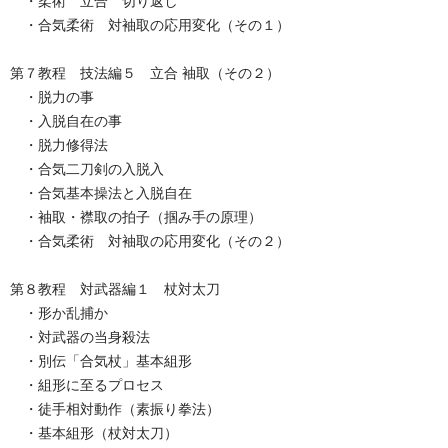
・柔術 立合 切り返し
・合気柔術 対袖取の応用変化（その１）
第７教程 技法編５ 立合 袖取（その２）
・脱力の事
・入脱自在の事
・脱力修得法
・合気二刀剣の入脱入
・合気基本操法と入脱自在
・袖取・襟取の拍子（掴み手の原理）
・合気柔術 対袖取の応用変化（その２）
第８教程 対武器編１ 杖対太刀
・形か乱捕か
・対武器の当身殺法
・別伝「合気杖」基本組形
・組形に至るプロセス
・徒手相対動作（素振り拳法）
・基本組形（杖対太刀）