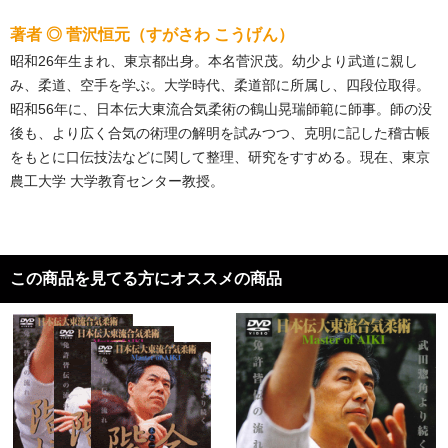
著者 ◎ 菅沢恒元（すがさわ こうげん）
昭和26年生まれ、東京都出身。本名菅沢茂。幼少より武道に親し
み、柔道、空手を学ぶ。大学時代、柔道部に所属し、四段位取得。
昭和56年に、日本伝大東流合気柔術の鶴山晃瑞師範に師事。師の没
後も、より広く合気の術理の解明を試みつつ、克明に記した稽古帳
をもとに口伝技法などに関して整理、研究をすすめる。現在、東京
農工大学 大学教育センター教授。
この商品を見てる方にオススメの商品