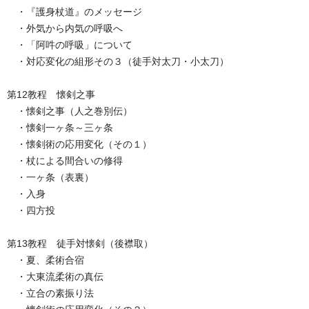
・『護身杖道』のメッセージ
・外気から内気の呼吸へ
・「阿吽の呼吸」について
・対応変化の組形その３（徒手対太刀・小太刀）
第12教程 懐剣之事
・懐剣之事（人之巻別伝）
・懐剣一ヶ条～三ヶ条
・懐剣術の応用変化（その１）
・杖による間合いの修得
・一ヶ条（表裏）
・入身
・四方投
第13教程 徒手対懐剣（後襟取）
・夏、柔術合宿
・大東流柔術の真伝
・立合の素振り法