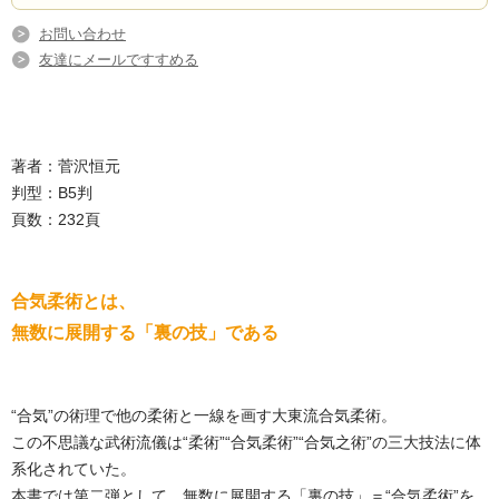
お問い合わせ
友達にメールですすめる
著者：菅沢恒元
判型：B5判
頁数：232頁
合気柔術とは、
無数に展開する「裏の技」である
“合気”の術理で他の柔術と一線を画す大東流合気柔術。
この不思議な武術流儀は“柔術”“合気柔術”“合気之術”の三大技法に体
系化されていた。
本書では第二弾として、無数に展開する「裏の技」＝“合気柔術”を