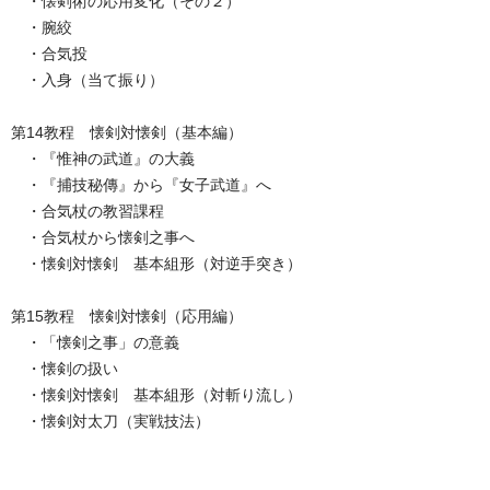
・懐剣術の応用変化（その２）
・腕絞
・合気投
・入身（当て振り）
第14教程 懐剣対懐剣（基本編）
・『惟神の武道』の大義
・『捕技秘傳』から『女子武道』へ
・合気杖の教習課程
・合気杖から懐剣之事へ
・懐剣対懐剣 基本組形（対逆手突き）
第15教程 懐剣対懐剣（応用編）
・「懐剣之事」の意義
・懐剣の扱い
・懐剣対懐剣 基本組形（対斬り流し）
・懐剣対太刀（実戦技法）