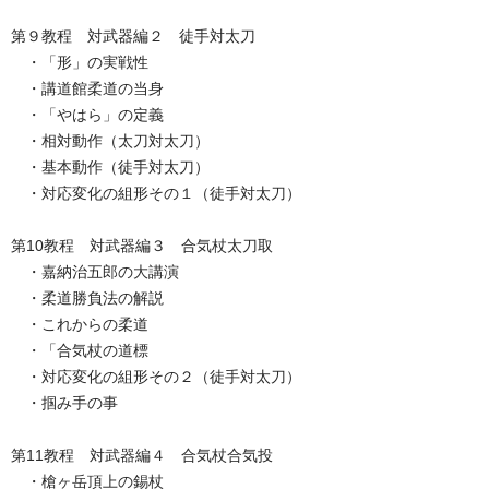
第９教程 対武器編２ 徒手対太刀
・「形」の実戦性
・講道館柔道の当身
・「やはら」の定義
・相対動作（太刀対太刀）
・基本動作（徒手対太刀）
・対応変化の組形その１（徒手対太刀）
第10教程 対武器編３ 合気杖太刀取
・嘉納治五郎の大講演
・柔道勝負法の解説
・これからの柔道
・「合気杖の道標
・対応変化の組形その２（徒手対太刀）
・掴み手の事
第11教程 対武器編４ 合気杖合気投
・槍ヶ岳頂上の錫杖