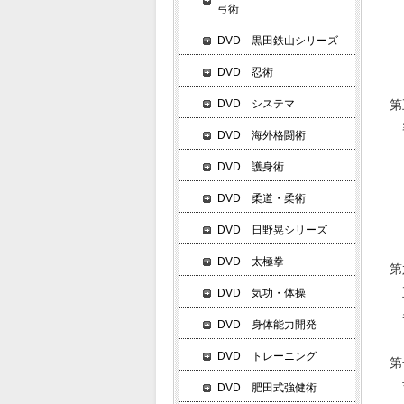
弓術
三
四
DVD 黒田鉄山シリーズ
五
DVD 忍術
DVD システマ
第
審
DVD 海外格闘術
一
DVD 護身術
二
三
DVD 柔道・柔術
四
DVD 日野晃シリーズ
DVD 太極拳
第
正
DVD 気功・体操
巻
DVD 身体能力開発
DVD トレーニング
第
吉
DVD 肥田式強健術