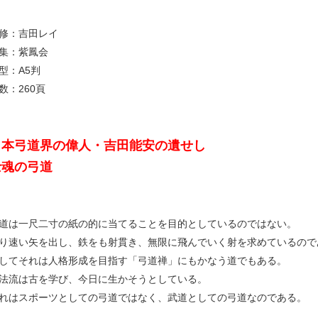
修：吉田レイ
集：紫鳳会
型：A5判
数：260頁
日本弓道界の偉人・吉田能安の遺せし
士魂の弓道
道は一尺二寸の紙の的に当てることを目的としているのではない。
り速い矢を出し、鉄をも射貫き、無限に飛んでいく射を求めているので
してそれは人格形成を目指す「弓道禅」にもかなう道でもある。
法流は古を学び、今日に生かそうとしている。
れはスポーツとしての弓道ではなく、武道としての弓道なのである。