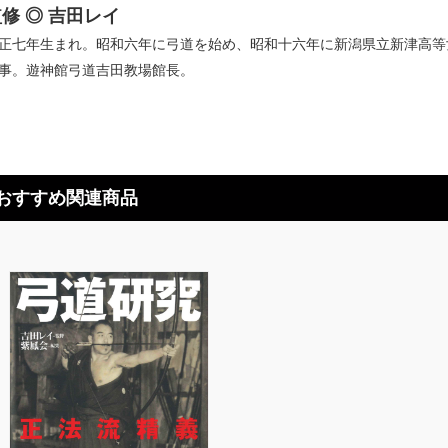
修 ◎ 吉田レイ
正七年生まれ。昭和六年に弓道を始め、昭和十六年に新潟県立新津高等
事。遊神館弓道吉田教場館長。
おすすめ関連商品