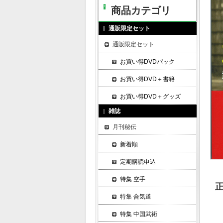
商品カテゴリ
通販限定セット
通販限定セット
お買い得DVDパック
お買い得DVD＋書籍
お買い得DVD＋グッズ
雑誌
月刊秘伝
新着順
定期購読申込
特集 空手
特集 合気道
特集 中国武術