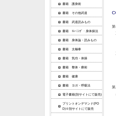
書籍 護身術
C
書籍 その他武道
書籍 武道読みもの
第
書籍 ﾄﾚｰﾆﾝｸﾞ・身体操法
正
一
書籍 身体論・読みもの
二
書籍 太極拳
正
書籍 気功・体操
一
二
書籍 整体・療術
三
書籍 健康
書籍 ヨガ・呼吸法
第
電子書籍(別サイトにて販売)
一
プリントオンデマンド(PO
二
D)※別サイトにて販売
三