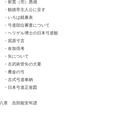
・射貫（兜）愚感
・観徳亭主人公に呈す
・いろは鏡裏表
・弓道段位審査について
・ヘリゲル博士の日本弓道観
・屈原寸言
・奈加弭考
・矢について
・古武術管矢の大要
・雁金の弓
・古式弓道奉納
・日本弓道正覚図
八章 吉田能安年譜