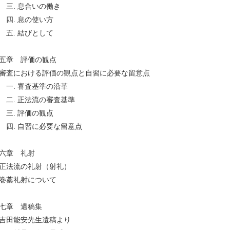
. 息合いの働き
. 息の使い方
. 結びとして
五章 評価の観点
査における評価の観点と自習に必要な留意点
. 審査基準の沿革
. 正法流の審査基準
. 評価の観点
. 自習に必要な留意点
六章 礼射
法流の礼射（射礼）
藁礼射について
七章 遺稿集
田能安先生遺稿より