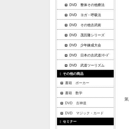
DVD 整体その他療法
DVD ヨガ・呼吸法
DVD その他古武術
DVD 茂呂隆シリーズ
DVD 少年錬成大会
DVD 日本の古武道ｼﾘｰｽﾞ
DVD 武道ツーリズム
その他の商品
書籍 ポーカー
書籍 数学
第
DVD 古神道
DVD マジック・カード
セミナー