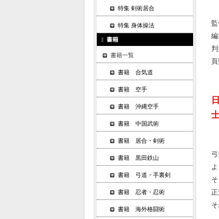
特集 剣術居合
監
特集 身体操法
編
書籍
判
書籍一覧
頁
書籍 合気道
書籍 空手
書籍 沖縄空手
書籍 中国武術
書籍 居合・剣術
弓
書籍 黒田鉄山
よ
書籍 弓道・手裏剣
そ
正
書籍 忍者・忍術
そ
書籍 海外格闘術