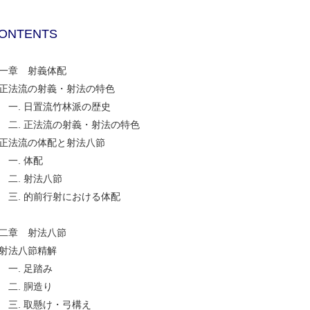
ONTENTS
一章 射義体配
法流の射義・射法の特色
. 日置流竹林派の歴史
. 正法流の射義・射法の特色
法流の体配と射法八節
. 体配
. 射法八節
. 的前行射における体配
二章 射法八節
射法八節精解
. 足踏み
. 胴造り
. 取懸け・弓構え