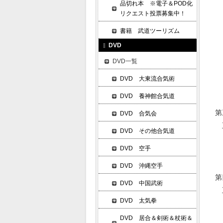
品切れ本 ※電子＆POD化
四
リクエスト投票募集中！
五
書籍 武道ツーリズム
六
DVD
七
八
DVD一覧
九
DVD 大東流合気術
十
DVD 養神館合気道
第
DVD 合気会
正
DVD その他合気道
一
DVD 空手
二
DVD 沖縄空手
第
DVD 中国武術
正
DVD 太気拳
一
二
DVD 居合＆剣術＆杖術＆