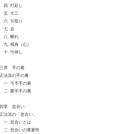
. 打起し
. 大三
. 引取り
. 会
. 離れ
. 残身（心）
. 弓倒し
三章 手の裏
法流の手の裏
. 弓手手の裏
. 勝手手の裏
四章 息合い
法流の「息合い」
. 息合いとは
. 息合いの重要性