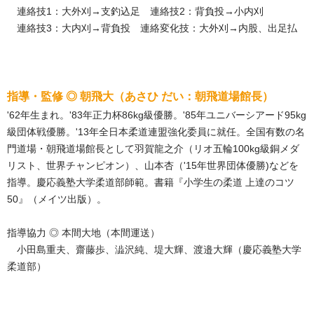
連絡技1：大外刈→支釣込足 連絡技2：背負投→小内刈
連絡技3：大内刈→背負投 連絡変化技：大外刈→内股、出足払
指導・監修 ◎ 朝飛大（あさひ だい：朝飛道場館長）
'62年生まれ。'83年正力杯86kg級優勝。'85年ユニバーシアード95kg
級団体戦優勝。'13年全日本柔道連盟強化委員に就任。全国有数の名
門道場・朝飛道場館長として羽賀龍之介（リオ五輪100kg級銅メダ
リスト、世界チャンピオン）、山本杏（'15年世界団体優勝)などを
指導。慶応義塾大学柔道部師範。書籍『小学生の柔道 上達のコツ
50』（メイツ出版）。
指導協力 ◎ 本間大地（本間運送）
小田島重夫、齋藤歩、澁沢純、堤大輝、渡邉大輝（慶応義塾大学
柔道部）