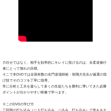
力任せではなく、相手を効率的にキレイに投げるのは、全柔道修行
者にとって憧れの目標。
そこで本DVDでは全国有数の名門道場師範・朝飛大先生が厳選の投
げ技でそのコツを丁寧に指導。
常に分析と工夫を凝らして多くの生徒たちを勝利に導いてきた必勝
ポイントが分かりやすい映像で学べます。
※このDVDの学び方
三段階の打ち込み（一人打ち込み、一込み、打ち込み）で形をキチ