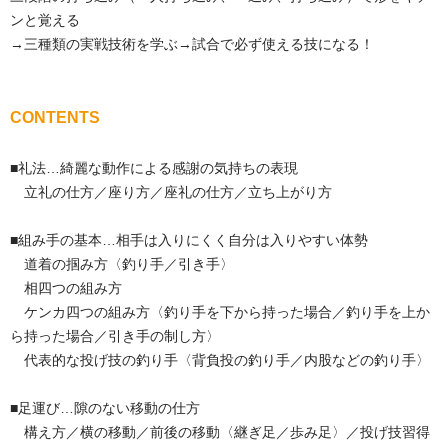
ンと覚える
→三種類の実戦技術を学ぶ→試合で必ず使える技になる！
CONTENTS
■礼法…綺麗な動作による感謝の気持ちの表現
立礼の仕方／座り方／座礼の仕方／立ち上がり方
■組み手の基本…相手は入りにくく自分は入りやすい体勢
道着の掴み方〈釣り手／引き手〉
相四つの組み方
ケンカ四つの組み方〈釣り手を下から持った場合／釣り手を上か
ら持った場合／引き手の制し方〉
代表的な投げ技の釣り手〈背負投の釣り手／内股などの釣り手〉
■足運び…隙のない移動の仕方
構え方／横の移動／前後の移動〈継ぎ足／歩み足〉／投げ技習得