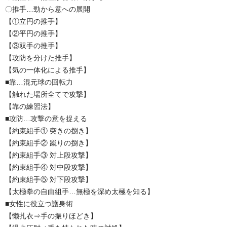
〇推手…勁から意への展開
【①立円の推手】
【②平円の推手】
【③双手の推手】
【攻防を分けた推手】
【気の一体化による推手】
■靠…混元球の回転力
【触れた場所全てで攻撃】
【靠の練習法】
■攻防…攻撃の意を捉える
【約束組手① 突きの捌き】
【約束組手② 蹴りの捌き】
【約束組手③ 対上段攻撃】
【約束組手④ 対中段攻撃】
【約束組手⑤ 対下段攻撃】
【太極拳の自由組手…無極を深め太極を知る】
■女性に役立つ護身術
【懒扎衣⇒手の振りほどき】