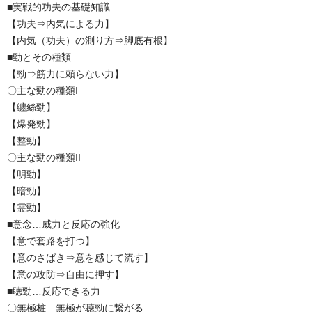
■実戦的功夫の基礎知識
【功夫⇒内気による力】
【内気（功夫）の測り方⇒脚底有根】
■勁とその種類
【勁⇒筋力に頼らない力】
〇主な勁の種類I
【纏絲勁】
【爆発勁】
【整勁】
〇主な勁の種類II
【明勁】
【暗勁】
【霊勁】
■意念…威力と反応の強化
【意で套路を打つ】
【意のさばき⇒意を感じて流す】
【意の攻防⇒自由に押す】
■聴勁…反応できる力
〇無極桩…無極が聴勁に繋がる