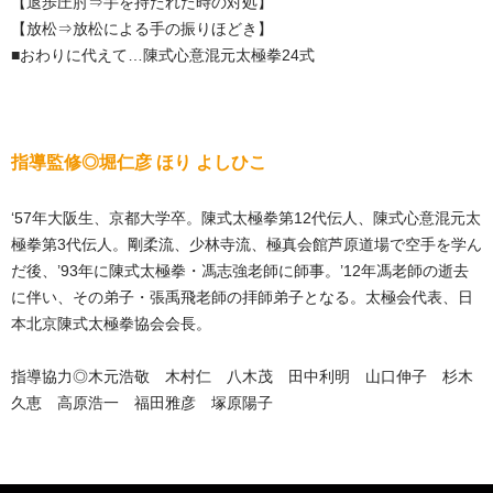
【退歩圧肘⇒手を持たれた時の対処】
【放松⇒放松による手の振りほどき】
■おわりに代えて…陳式心意混元太極拳24式
指導監修◎堀仁彦 ほり よしひこ
‘57年大阪生、京都大学卒。陳式太極拳第12代伝人、陳式心意混元太
極拳第3代伝人。剛柔流、少林寺流、極真会館芦原道場で空手を学ん
だ後、’93年に陳式太極拳・馮志強老師に師事。’12年馮老師の逝去
に伴い、その弟子・張禹飛老師の拝師弟子となる。太極会代表、日
本北京陳式太極拳協会会長。
指導協力◎木元浩敬 木村仁 八木茂 田中利明 山口伸子 杉木
久恵 高原浩一 福田雅彦 塚原陽子