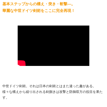
基本ステップからの構え・突き・斬撃―。
華麗な中世ドイツ剣術をここに完全再現！
中世ドイツ剣術。それは日本の剣術とはまた違った趣がある。
様々な構えから繰り出される剣捌きは攻撃と防御双方の役目を果た
す。