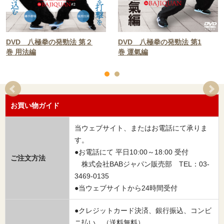
DVD 八極拳の発勁法 第２
DVD 八極拳の発勁法 第1
巻 用法編
巻 運氣編
お買い物ガイド
当ウェブサイト、またはお電話にて承りま
す。
●お電話にて 平日10:00～18:00 受付
ご注文方法
株式会社BABジャパン販売部 TEL：03-
3469-0135
●当ウェブサイトから24時間受付
●クレジットカード決済、銀行振込、コンビ
ニ払い （送料無料）