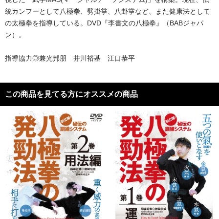
統カンフーとして八極拳、劈掛掌、八卦掌など、また健康法として
の太極拳を指導している。DVD『李書文の八極拳』（BABジャパ
ン）。
指導協力◎兼光邦朋 井川裕基 江口恭平
この商品を見てる方にオススメの商品