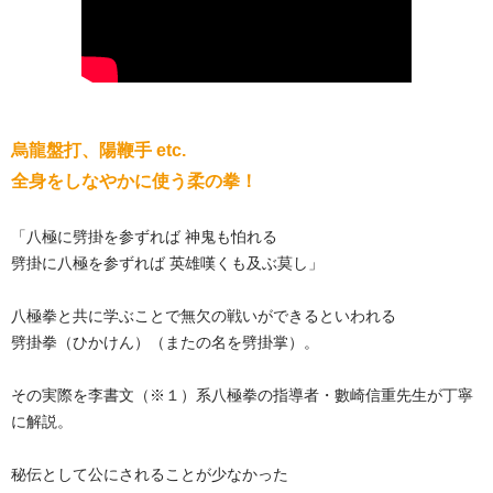
烏龍盤打、陽鞭手 etc.
全身をしなやかに使う柔の拳！
「八極に劈掛を参ずれば 神鬼も怕れる
劈掛に八極を参ずれば 英雄嘆くも及ぶ莫し」
八極拳と共に学ぶことで無欠の戦いができるといわれる
劈掛拳（ひかけん）（またの名を劈掛掌）。
その実際を李書文（※１）系八極拳の指導者・數崎信重先生が丁寧
に解説。
秘伝として公にされることが少なかった