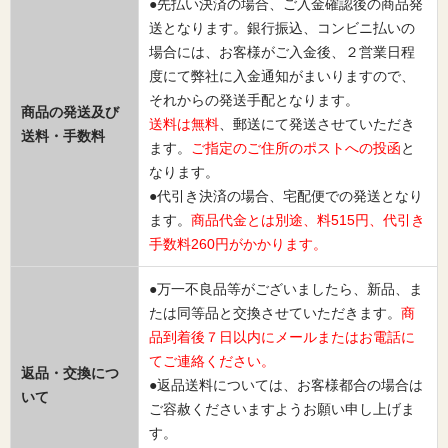
●先払い決済の場合、ご入金確認後の商品発
送となります。銀行振込、コンビニ払いの
場合には、お客様がご入金後、２営業日程
度にて弊社に入金通知がまいりますので、
それからの発送手配となります。
商品の発送及び
送料は無料
、郵送にて発送させていただき
送料・手数料
ます。
ご指定のご住所のポストへの投函
と
なります。
●代引き決済の場合、宅配便での発送となり
ます。
商品代金とは別途、料515円、代引き
手数料260円がかかります。
●万一不良品等がございましたら、新品、ま
たは同等品と交換させていただきます。
商
品到着後７日以内にメールまたはお電話に
てご連絡ください。
返品・交換につ
●返品送料については、お客様都合の場合は
いて
ご容赦くださいますようお願い申し上げま
す。