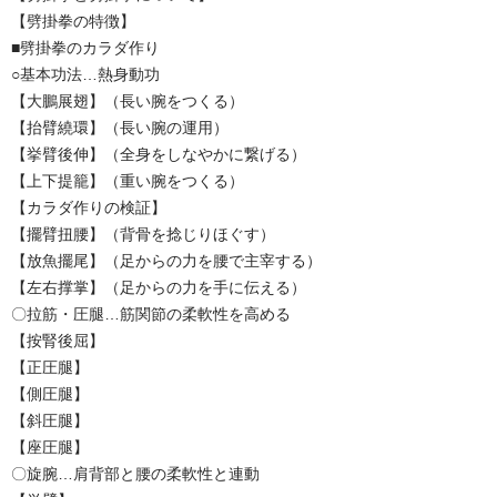
【劈掛拳の特徴】
■劈掛拳のカラダ作り
○基本功法…熱身動功
【大鵬展翅】（長い腕をつくる）
【抬臂繞環】（長い腕の運用）
【挙臂後伸】（全身をしなやかに繋げる）
【上下提籠】（重い腕をつくる）
【カラダ作りの検証】
【擺臂扭腰】（背骨を捻じりほぐす）
【放魚擺尾】（足からの力を腰で主宰する）
【左右撑掌】（足からの力を手に伝える）
〇拉筋・圧腿…筋関節の柔軟性を高める
【按腎後屈】
【正圧腿】
【側圧腿】
【斜圧腿】
【座圧腿】
〇旋腕…肩背部と腰の柔軟性と連動