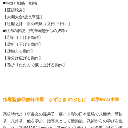
■特徴と戦略・戦術
【鷹翅蛇身】
【大開大合/放長撃遠】
【迂廻之計…曲の戦略（立円 平円）】
■戦法の解説（劈掛頭趟からの抜粋）
【①斬り上げる動作】
【②斬り下げる動作】
【③抱える動作】
【④分け広げる動作】
【⑤折りたたんで捩じ上げる動作】
指導監修◎數崎信重 かずさき のぶしげ 武学MAS主宰
高校時代より李書文の孫弟子・蘇イク彰の日本道場で八極拳、劈掛
掌、八卦掌、他を学ぶ。指導員として活動後、武術からの学びを重
視した「武学MAS(マーシャルアーツシステム)」を構築。現在、伝