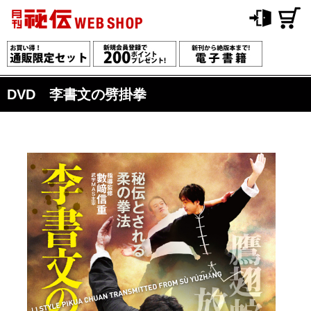
DVD 李書文の劈掛拳