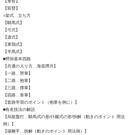
【単臂】
【双臂】
○架式…立ち方
【騎馬式】
【弓式】
【虚式】
【寒鶏式】
【半馬式】
■劈掛基本四路
【共通の入り方…海底撈月】
【一路…劈掌】
【二路…抱掌】
【三路…撑掌】
【四路…靠掌】
【套路学習のポイント（抱掌を例に）】
■有名技法の解説
【烏龍盤打…騎馬式の形/仆腿式の形/拆解（動きのポイント 用法
例）】
【揚鞭手…拆解（動きのポイント 用法例）】