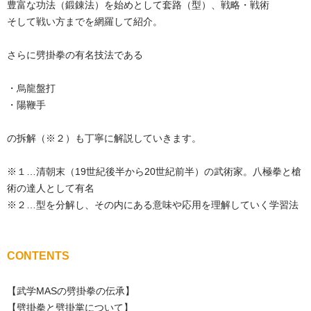
豊富な功法（鍛錬法）を始めとして套路（型）、戦略・戦術
そして戦い方までを網羅して紹介。
さらに劈掛拳の有名技法である
・烏龍盤打
・陽鞭手
の拆解（※２）も丁寧に解説していきます。
※１…清朝末（19世紀後半から20世紀前半）の武術家。八極拳と槍
術の達人として有名
※２…型を分解し、その内にある意味や応用を理解していく学習法
CONTENTS
【武学MASの劈掛拳の伝承】
【劈掛拳と劈掛掌について】