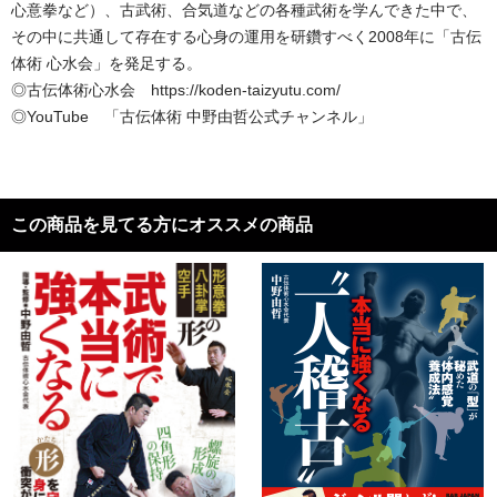
心意拳など）、古武術、合気道などの各種武術を学んできた中で、
その中に共通して存在する心身の運用を研鑽すべく2008年に「古伝
体術 心水会」を発足する。
◎古伝体術心水会 https://koden-taizyutu.com/
◎YouTube 「古伝体術 中野由哲公式チャンネル」
この商品を見てる方にオススメの商品