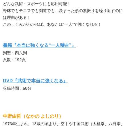
どんな武術・スポーツにも応用可能！
野球でもテニスでも剣道でも、決まった形の素振りを繰り返すのに
は理由がある！
このしくみがわかれば、あなたは“一人”で強くなれる！
書籍『本当に強くなる“一人稽古”』
判型：四六判
頁数：192頁
DVD『武術で本当に強くなる』
収録時間：58分
中野由哲（なかの よしのり）
1973年生まれ。18歳の頃より、空手や中国武術（太極拳、八卦掌、