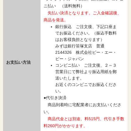
ニ払い （送料無料）
先払い決済となります。ご入金確認後、
商品を発送。
銀行振込 ご注文後、下記口座ま
でお振込ください。（振込手数料
はお客様負担となります）
みずほ銀行笹塚支店 普通
2144326 株式会社ビー・エー・
ビー・ジャパン
お支払い方法
コンビニ払い ご注文後、２～３
営業日にて弊社より振込用紙を郵
送いたします。
お近くのコンビニでお振込くださ
い。
●代引き決済
商品到着時に宅配業者にお支払いくださ
い。
商品代金とは別途、料515円、代引き手数
料260円がかかります。