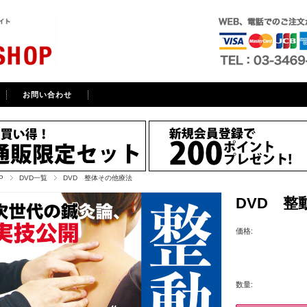
お問い合わせ
P
DVD一覧
DVD 整体その他療法
DVD 整
価格:
数量: