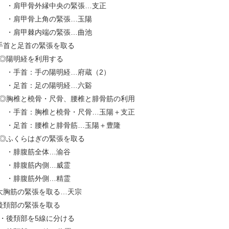
肩甲骨外縁中央の緊張…支正
・肩甲骨上角の緊張…玉陽
・肩甲棘内端の緊張…曲池
手首と足首の緊張を取る
陽明経を利用する
手首：手の陽明経…府蔵（2）
・足首：足の陽明経…六谿
胸椎と橈骨・尺骨、腰椎と腓骨筋の利用
手首：胸椎と橈骨・尺骨…玉陽＋支正
足首：腰椎と腓骨筋…玉陽＋豊隆
ふくらはぎの緊張を取る
・腓腹筋全体…渝谷
・腓腹筋内側…威霊
・腓腹筋外側…精霊
大胸筋の緊張を取る…天宗
後頚部の緊張を取る
後頚部を5線に分ける