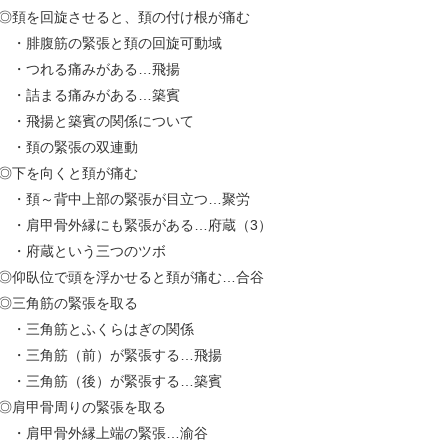
頚を回旋させると、頚の付け根が痛む
腓腹筋の緊張と頚の回旋可動域
・つれる痛みがある…飛揚
・詰まる痛みがある…築賓
・飛揚と築賓の関係について
・頚の緊張の双連動
下を向くと頚が痛む
頚～背中上部の緊張が目立つ…聚労
肩甲骨外縁にも緊張がある…府蔵（3）
・府蔵という三つのツボ
仰臥位で頭を浮かせると頚が痛む…合谷
三角筋の緊張を取る
・三角筋とふくらはぎの関係
三角筋（前）が緊張する…飛揚
三角筋（後）が緊張する…築賓
肩甲骨周りの緊張を取る
肩甲骨外縁上端の緊張…渝谷