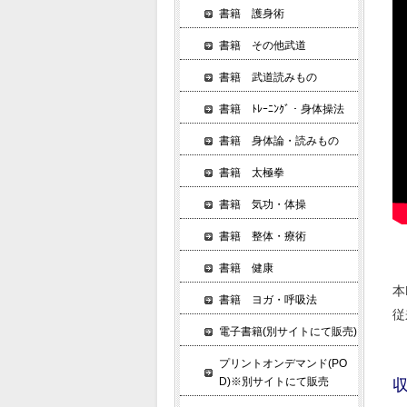
書籍 護身術
書籍 その他武道
書籍 武道読みもの
書籍 ﾄﾚｰﾆﾝｸﾞ・身体操法
書籍 身体論・読みもの
書籍 太極拳
書籍 気功・体操
書籍 整体・療術
書籍 健康
本
書籍 ヨガ・呼吸法
従
電子書籍(別サイトにて販売)
プリントオンデマンド(PO
D)※別サイトにて販売