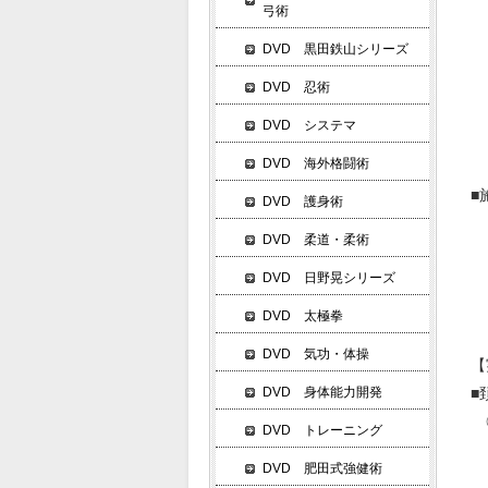
弓術
・
DVD 黒田鉄山シリーズ
・
DVD 忍術
・
DVD システマ
・
DVD 海外格闘術
・
■
DVD 護身術
・
DVD 柔道・柔術
・
DVD 日野晃シリーズ
・
DVD 太極拳
DVD 気功・体操
【
DVD 身体能力開発
■
◎
DVD トレーニング
・
DVD 肥田式強健術