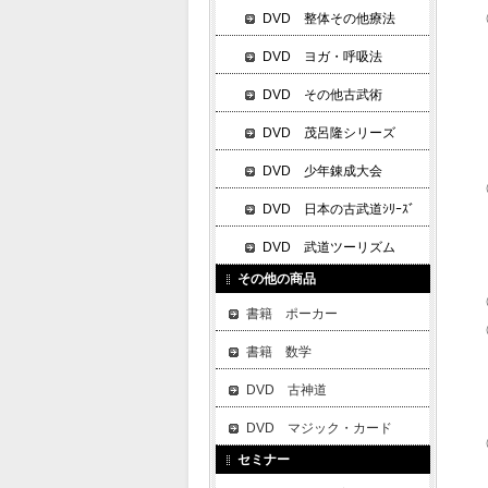
◎
DVD 整体その他療法
・
DVD ヨガ・呼吸法
DVD その他古武術
DVD 茂呂隆シリーズ
DVD 少年錬成大会
◎
DVD 日本の古武道ｼﾘｰｽﾞ
・
・
DVD 武道ツーリズム
その他の商品
◎
書籍 ポーカー
◎
書籍 数学
・
DVD 古神道
・
DVD マジック・カード
◎
セミナー
・