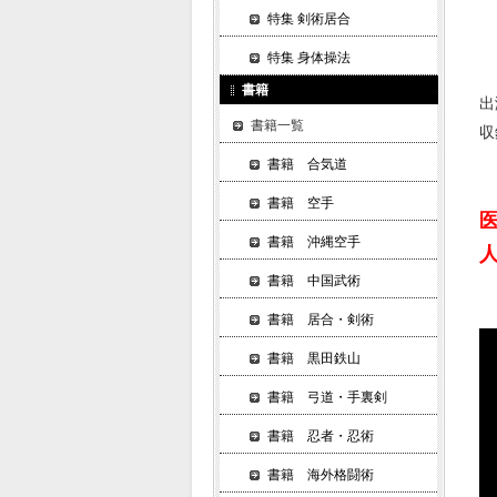
特集 剣術居合
特集 身体操法
書籍
出
書籍一覧
収
書籍 合気道
書籍 空手
書籍 沖縄空手
書籍 中国武術
書籍 居合・剣術
書籍 黒田鉄山
書籍 弓道・手裏剣
書籍 忍者・忍術
書籍 海外格闘術