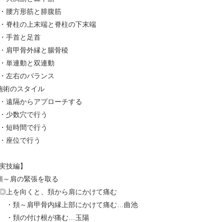
腰方形筋と腓腹筋
脊柱の上末端と脊柱の下末端
・手首と足首
肩甲骨外縁と腸骨稜
単連動と双連動
左右のバランス
施術のスタイル
遠隔からアプローチする
少数穴で行う
短時間で行う
・座位で行う
実技編】
頚～肩の緊張を取る
上を向くと、頚から肩にかけて痛む
頚～肩甲骨内縁上部にかけて痛む…曲池
・頚の付け根が痛む…玉陽