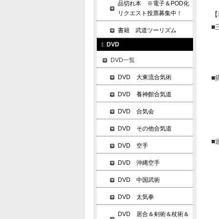
品切れ本 ※電子＆POD化
リクエスト投票募集中！
【
■
書籍 武道ツーリズム
・
DVD
・
DVD一覧
・
DVD 大東流合気術
■
・
DVD 養神館合気道
・
DVD 合気会
・
・
DVD その他合気道
■
DVD 空手
・
DVD 沖縄空手
・
・
DVD 中国武術
・
DVD 太気拳
DVD 居合＆剣術＆杖術＆
・