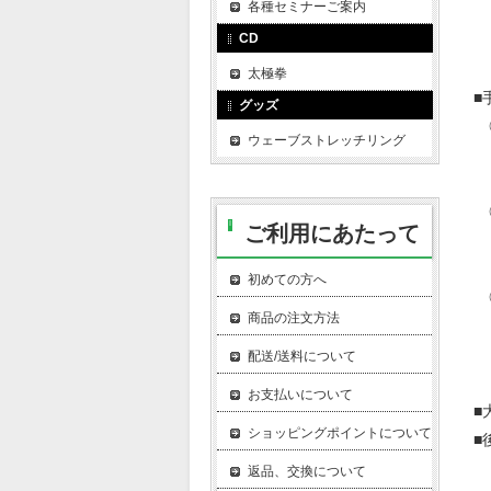
各種セミナーご案内
・
CD
太極拳
■
グッズ
◎
ウェーブストレッチリング
・
◎
ご利用にあたって
・
・
初めての方へ
◎
商品の注文方法
配送/送料について
お支払いについて
■
ショッピングポイントについて
■
・
返品、交換について