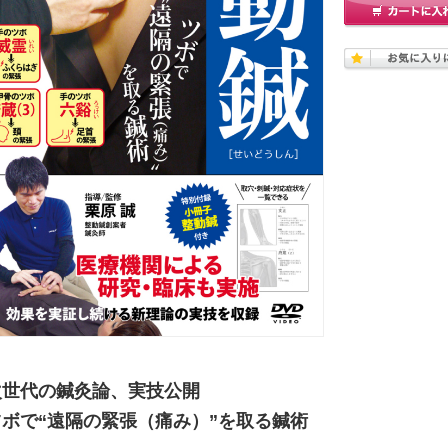
次世代の鍼灸論、実技公開
ツボで“遠隔の緊張（痛み）”を取る鍼術