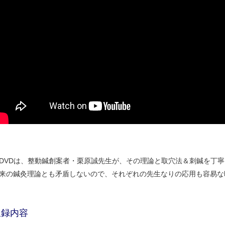
DVDは、整動鍼創案者・栗原誠先生が、その理論と取穴法＆刺鍼を丁
来の鍼灸理論とも矛盾しないので、それぞれの先生なりの応用も容易な
収録内容