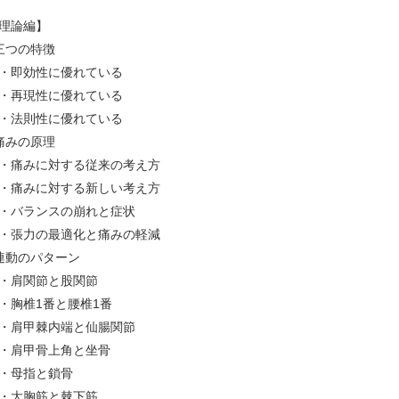
理論編】
三つの特徴
即効性に優れている
再現性に優れている
法則性に優れている
痛みの原理
痛みに対する従来の考え方
痛みに対する新しい考え方
バランスの崩れと症状
張力の最適化と痛みの軽減
連動のパターン
肩関節と股関節
胸椎1番と腰椎1番
肩甲棘内端と仙腸関節
肩甲骨上角と坐骨
・母指と鎖骨
大胸筋と棘下筋