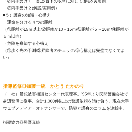
・②両手受け１…首上/首下の攻撃に対して(解説/実用例）
・③両手受け２(解説/実用例）
■５）護身の知識・心構え
・運命を分ける４つの距離
（①距離が15ｍ以上/②距離が10～15ｍ/③距離が５～10ｍ/④距離が
５ｍ以内）
・危険を察知する心構え
（①歩く先の予測/②昇降者のチェック/③心構えは完璧でなくてよ
い）
指導監修◎加藤一統 かとう たかのり
（一社）暴犯被害相談センター代表理事。'95年より民間警備会社で
身辺警備に従事、合計1,000件以上の警護依頼を請け負う。現在大手
ウェブメディア・オトナンサーで、防犯と護身のコラムを連載中。
指導協力◎勝野真純