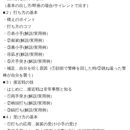
（基本の出し方/即座の場合/サイレントで出す）
■２）打ち方の基本
・構えのポイント
・打ち方のコツ
・①表小手(解説/実用例）
・②袈裟(解説/実用例）
・③裏小手(解説/実用例）
・④凪ぎ(解説/実用例）
・⑤片手突き(解説/実用例）
・補足…自分を叩く原因（①顔前で警棒を回した時/②跳ね返った警
棒が自分を襲う）
■３）接近戦の技
・はじめに…接近戦は非常事態と知る
・①両手突き(解説/実用例）
・②柄頭打ち(解説/実用例）
・③鎬打ち(解説/実用例）
■４）受け方の基本
・①打ちの応用…袈裟の受け/小手の受け