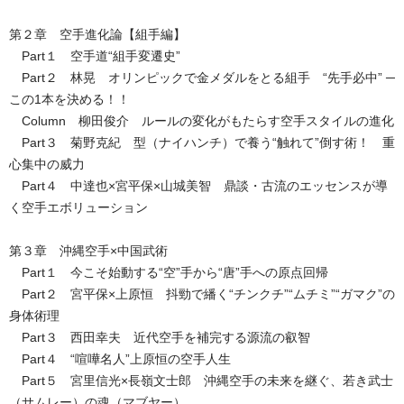
第２章 空手進化論【組手編】
Part１ 空手道“組手変遷史”
Part２ 林晃 オリンピックで金メダルをとる組手 “先手必中” ─
この1本を決める！！
Column 柳田俊介 ルールの変化がもたらす空手スタイルの進化
Part３ 菊野克紀 型（ナイハンチ）で養う“触れて”倒す術！ 重
心集中の威力
Part４ 中達也×宮平保×山城美智 鼎談・古流のエッセンスが導
く空手エボリューション
第３章 沖縄空手×中国武術
Part１ 今こそ始動する“空”手から“唐”手への原点回帰
Part２ 宮平保×上原恒 抖勁で繙く“チンクチ”“ムチミ”“ガマク”の
身体術理
Part３ 西田幸夫 近代空手を補完する源流の叡智
Part４ “喧嘩名人”上原恒の空手人生
Part５ 宮里信光×長嶺文士郎 沖縄空手の未来を継ぐ、若き武士
（サムレー）の魂（マブヤー）