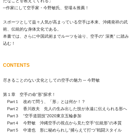
たなことを教えてくれる」
─作家にして空手家・今野敏氏、登場＆推薦！
スポーツとして益々人気が高まっている空手は本来、沖縄発祥の武
術、伝統的な身体文化である。
本書では、さらに中国武術までルーツを辿り、空手の“ 深奥” に踏み
込む！
CONTENTS
尽きることのない文化としての空手の魅力 ─ 今野敏
第１章 空手の命“形”探求！
Part１ 改めて問う、「形」とは何か！？
Part２ 香川政夫 先人の生み出した技が永遠に伝えられる形へ
Part３ “空手道競技”2020東京五輪参加
Part４ 今野敏 沖縄空手の視点から見た空手“伝統形”の本質
Part５ 中達也 形に秘められし“捕らえて打つ”戦闘スタイル