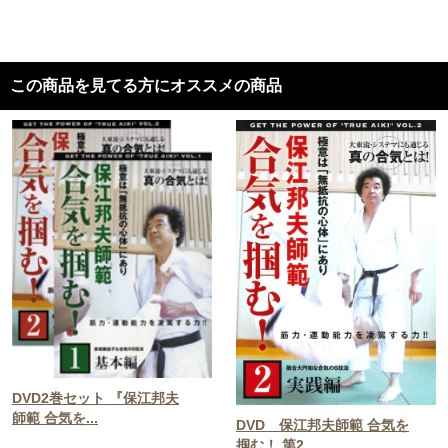
この商品を見てる方にオススメの商品
DVD2巻セット 『保江邦夫
師範 合気を...
DVD 保江邦夫師範 合気を
掴む！ 第2...