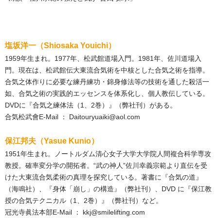
塩坂洋一（Shiosaka Youichi）
1959年生まれ。1977年、松武館道場入門。1981年、佐川道場入
門。現在は、松武館伝大東流合気術を中核とした合気之術を指導。
合気之体作りに必要な練丹練功・錦身修法等の技術を通した殺活一
如、合気之術の実践的エッセンスを体系化し、個人教伝している。
DVDに『合気之練体法（1、2巻）』（弊社刊）がある。
合気松武會E-Mail ： Daitouryuaiki@aol.com
保江邦夫（Yasue Kunio）
1951年生まれ。ノートルダム清心女子大学大学院人間複合科学専攻
教授。確率変分学の開拓者。“武の神人”佐川幸義宗範より直伝を受
けた大東流合気柔術の真理を探究している。著書に『合気の道』
（海鳴社）、『身体「崩し」の構造』（弊社刊）、DVD に『保江教
授の合気テクニカル（1、2巻）』（弊社刊）など。
冠光寺眞法本部E-Mail ： kkj@smilelifting.com