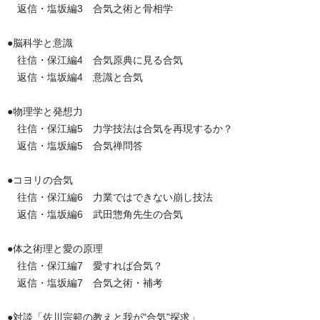
返信・塩坂編3 合気之術と骨相学
●脳科学と意識
往信・保江編4 合気原典に見る合気
返信・塩坂編4 意識と合気
●物理学と発想力
往信・保江編5 力学技法は合気を再現するか？
返信・塩坂編5 合気禅問答
●コヨリの合気
往信・保江編6 力業ではできない崩し技法
返信・塩坂編6 武田惣角先生の合気
●体之術理と愛の原理
往信・保江編7 愛すれば合気？
返信・塩坂編7 合気之術・補考
●対談「佐川宗範の教えと我が"合気"探求」