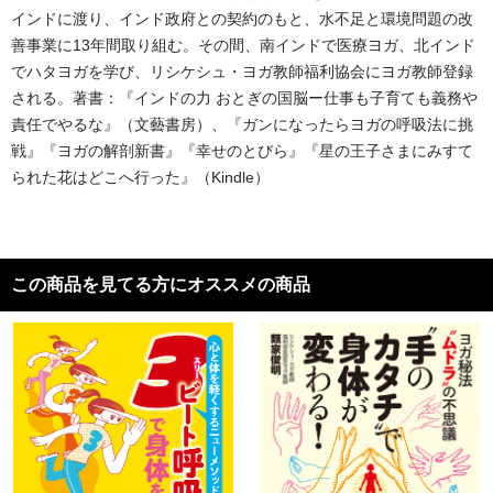
インドに渡り、インド政府との契約のもと、水不足と環境問題の改
善事業に13年間取り組む。その間、南インドで医療ヨガ、北インド
でハタヨガを学び、リシケシュ・ヨガ教師福利協会にヨガ教師登録
される。著書：『インドの力 おとぎの国脳ー仕事も子育ても義務や
責任でやるな』（文藝書房）、『ガンになったらヨガの呼吸法に挑
戦』『ヨガの解剖新書』『幸せのとびら』『星の王子さまにみすて
られた花はどこへ行った』（Kindle）
この商品を見てる方にオススメの商品