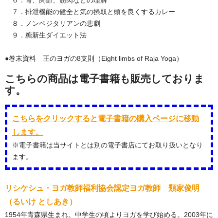
６．骨、関節、筋肉などの理解
７．排泄機能の健全と気の摂取と頭を良くするカレー
８．ノンベジタリアンの悲劇
９．糖新生ダイエット法
●巻末資料 王のヨガの8支則（Eight limbs of Raja Yoga）
こちらの商品は電子書籍も販売しておりま
す。
こちらをクリックすると電子書籍の購入ページに移動
します。
※電子書籍は当サイトとは別の電子書店にてお取り扱いとなり
ます。
リシケシュ・ヨガ教師福利協会認定ヨガ教師 類家俊明
（るいけ としあき）
1954年青森県生まれ。中学生の頃よりヨガを学び始める。2003年に