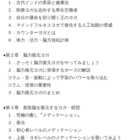
１．古代インドの美容と健康法
２．医療ヨガを志向する厚生労働省
３．自分の運命を切り開く王のヨガ
４．マインドフルネスヨガで進化する人工知能の脅威
５．カウンターヨガとは
６．体力・活力・脳力強化計画
●第２章 脳力復元ヨガ
１．さっそく脳力復元ヨガをやってみましょう
２．脳力復元ヨガに登場するポーズの解説
コラム：音・振動によって宇宙のパワーを取り込む
コラム：排泄の重要性
３．脳力復元ヨガのまとめ
●第３章 創造脳を復元するヨガ・瞑想
１．究極の癒し〝メディテーション〟
２．座法
３．初心者レベルのメディテーション
４．上級・ヨギレベルのメディテーションを覗いてみよう