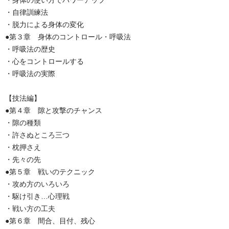
・身体の使い方でパワーアップ
・自律訓練法
・脱力による身体の変化
●第３章 身体のコントロール・呼吸法
・呼吸法の歴史
・心をコントロールする
・呼吸法の実際
【技法編】
●第４章 隙と攻撃のチャンス
・隙の種類
・許さぬところ三つ
・枕押さえ
・先々の先
●第５章 戦いのテクニック
・攻め方のいろいろ
・駆け引き…心理戦
・戦い方の工夫
●第６章 間合、目付、残心