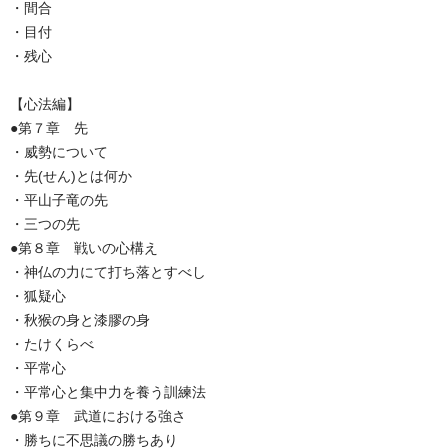
・間合
・目付
・残心
【心法編】
●第７章 先
・威勢について
・先(せん)とは何か
・平山子竜の先
・三つの先
●第８章 戦いの心構え
・神仏の力にて打ち落とすべし
・狐疑心
・秋猴の身と漆膠の身
・たけくらべ
・平常心
・平常心と集中力を養う訓練法
●第９章 武道における強さ
・勝ちに不思議の勝ちあり