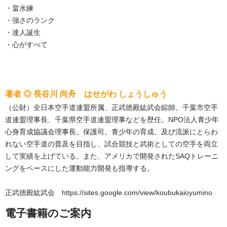
・畠水練
・強さのランク
・達人誕生
・心がすべて
著者 ◎ 長谷川 尚舟 はせがわ しょうしゅう
（公財）全日本空手道連盟所属、正武徳殿紘武会綜師。千葉市空手
道連盟理事長、千葉県空手道連盟理事などを歴任。NPO法人青少年
心身育成協議会理事長。保護司。青少年の育成、及び流派にとらわ
れない空手道の普及を目指し、試合競技と武術としての空手を両立
して実績を上げている。また、アメリカで開発されたSAQトレーニ
ングをベースにした運動能力開発も指導する。
正武徳殿紘武会 https://sites.google.com/view/koubukaioyumino
電子書籍のご案内