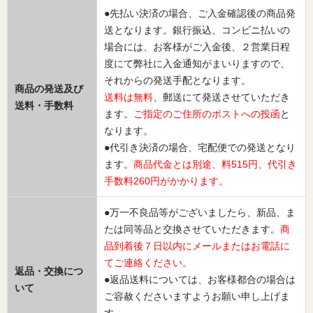
●先払い決済の場合、ご入金確認後の商品発
送となります。銀行振込、コンビニ払いの
場合には、お客様がご入金後、２営業日程
度にて弊社に入金通知がまいりますので、
それからの発送手配となります。
商品の発送及び
送料は無料
、郵送にて発送させていただき
送料・手数料
ます。
ご指定のご住所のポストへの投函
と
なります。
●代引き決済の場合、宅配便での発送となり
ます。
商品代金とは別途、料515円、代引き
手数料260円がかかります。
●万一不良品等がございましたら、新品、ま
たは同等品と交換させていただきます。
商
品到着後７日以内にメールまたはお電話に
てご連絡ください。
返品・交換につ
●返品送料については、お客様都合の場合は
いて
ご容赦くださいますようお願い申し上げま
す。