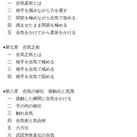
一 合気柔術とは
二 相手を掴みながら力を通す
三 関節を極めながら合気で攻める
四 掴ませたまま関節を極める
五 合気をかけてから柔術をかける
●第七章 合気之術
一 合気之術とは
二 相手を合気で極める
三 相手を合気で戒める
四 相手を合気で固める
●第八章 合気の秘伝 接触点と意識
一 接触した瞬間に合気をかける
二 手の内の秘伝
三 触れ合気
四 合気術と気合術
五 六方伝
六 武田惣角直伝の合気