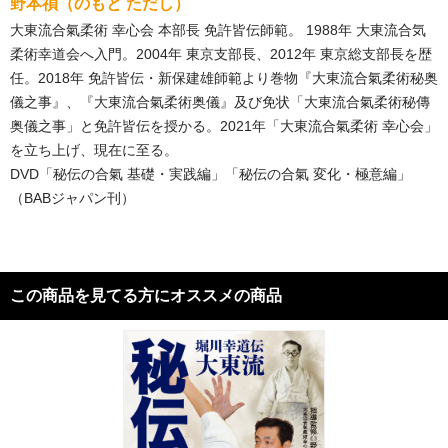
野本禎（のもと ただし）
大東流合氣柔術 幸心会 本部長 免許皆伝師範。 1988年 大東流合気
柔術幸道会へ入門。2004年 東京支部長、2012年 東京総支部長を歴
任。2018年 免許皆伝・新保建雄師範より巻物『大東流合氣柔術秘奥
儀之事』、『大東流合氣柔術奥儀』及び免状「大東流合氣柔術秘傳
奥儀之事」と免許皆伝を授かる。2021年「大東流合氣柔術 幸心会」
を立ち上げ、現在に至る。
DVD「秘伝の合氣 基礎・実践編」「秘伝の合氣 変化・極意編」
（BABジャパン刊）
この商品を見てる方にオススメの商品