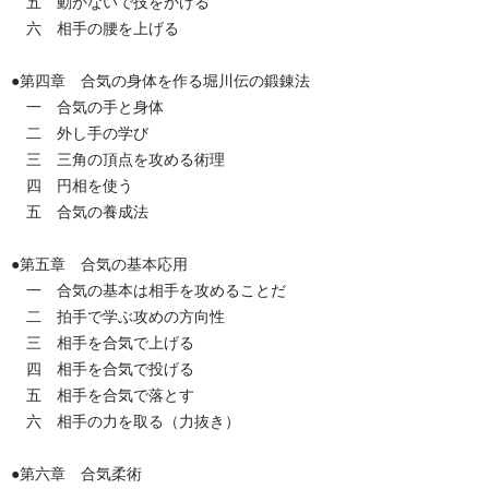
五 動かないで技をかける
六 相手の腰を上げる
●第四章 合気の身体を作る堀川伝の鍛錬法
一 合気の手と身体
二 外し手の学び
三 三角の頂点を攻める術理
四 円相を使う
五 合気の養成法
●第五章 合気の基本応用
一 合気の基本は相手を攻めることだ
二 拍手で学ぶ攻めの方向性
三 相手を合気で上げる
四 相手を合気で投げる
五 相手を合気で落とす
六 相手の力を取る（力抜き）
●第六章 合気柔術