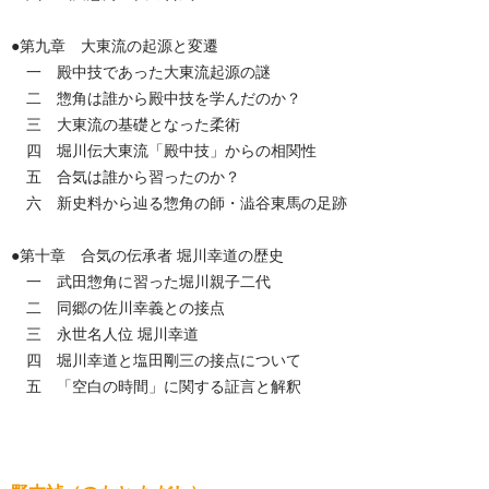
●第九章 大東流の起源と変遷
一 殿中技であった大東流起源の謎
二 惣角は誰から殿中技を学んだのか？
三 大東流の基礎となった柔術
四 堀川伝大東流「殿中技」からの相関性
五 合気は誰から習ったのか？
六 新史料から辿る惣角の師・澁谷東馬の足跡
●第十章 合気の伝承者 堀川幸道の歴史
一 武田惣角に習った堀川親子二代
二 同郷の佐川幸義との接点
三 永世名人位 堀川幸道
四 堀川幸道と塩田剛三の接点について
五 「空白の時間」に関する証言と解釈