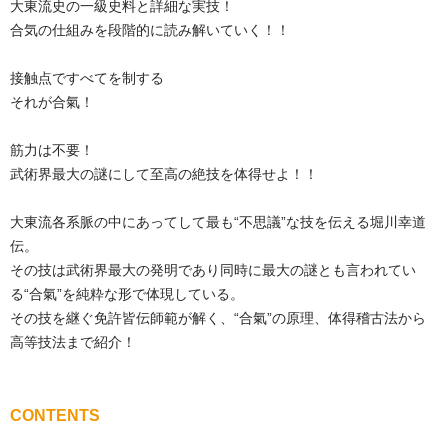
大東流史の一級史料と詳細な実技！
合気の仕組みを段階的に読み解いていく！！
接触点ですべてを制する
それが合氣！
筋力は不要！
武術界最大の謎にして至高の絶技を体得せよ！！
大東流各系脈の中にあってして最も“不思議”な技を伝える堀川幸道
伝。
その技は武術界最大の発明であり同時に最大の謎とも言われてい
る“合氣”を純粋な形で体現している。
その技を継ぐ免許皆伝師範が解く、“合氣”の原理、体得稽古法から
高等技法まで紹介！
CONTENTS