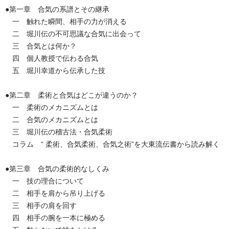
●第一章 合気の系譜とその継承
一 触れた瞬間、相手の力が消える
二 堀川伝の不可思議な合気に出会って
三 合気とは何か？
四 個人教授で伝わる合気
五 堀川幸道から伝承した技
●第二章 柔術と合気はどこが違うのか？
一 柔術のメカニズムとは
二 合気のメカニズムとは
三 堀川伝の稽古法・合気柔術
コラム “ 柔術、合気柔術、合気之術”を大東流伝書から読み解く
●第三章 合気の柔術的なしくみ
一 技の理合について
二 相手を肩から吊り上げる
三 相手の肩を回す
四 相手の腕を一本に極める