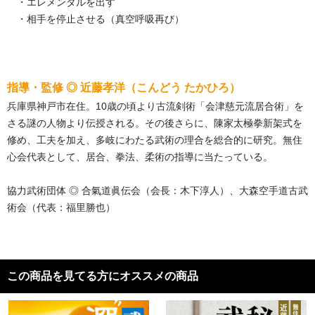
・エレメンタルを出す
・相手を停止させる（真空呼吸再び）
指導・監修 ◎ 近藤孝洋（こんどう たかひろ）
兵庫県神戸市在住。10歳の頃より古流剣術「会津慈元流居合術」を
さる謎の人物より伝授される。その後さらに、陳家太極拳新架式を
修め、工夫を加え、多岐にわたる武術の理合を総合的に研究。無住
心会代表として、居合、拳法、柔術の指導に当たっている。
協力武術団体 ◎ 合氣道眞伝会（会長：木下淳人）、大森空手道古武
術会（代表：福里勝也）
この商品を見てる方にオススメの商品