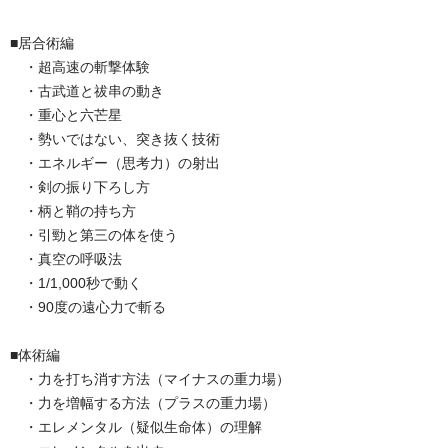
■居合術編
・超高速の斬撃体験
・古武道と祓串の動き
・重心と六芒星
・勢いではない、突き抜く技術
・エネルギー（思考力）の射出
・剣の振り下ろし方
・柄と鞘の持ち方
・引勁と第三の体を使う
・真空の呼吸法
・1/1,000秒で動く
・90度の遠心力で斬る
■体術編
・力を打ち消す方法（マイナスの重力場）
・力を増幅する方法（プラスの重力場）
・エレメンタル（疑似生命体）の理解