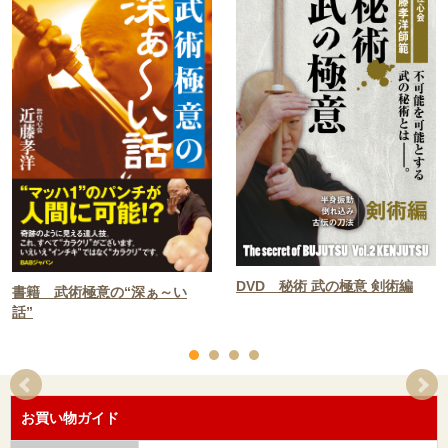
DVD 秘術 武の極意 剣術編
書籍 武術極意の“深ぁ～い
話”
お買い物ガイド