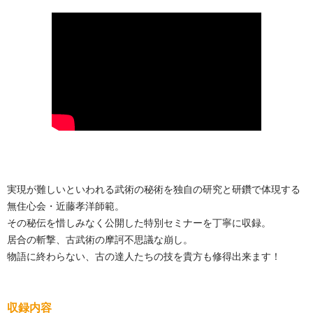
実現が難しいといわれる武術の秘術を独自の研究と研鑽で体現する
無住心会・近藤孝洋師範。
その秘伝を惜しみなく公開した特別セミナーを丁寧に収録。
居合の斬撃、古武術の摩訶不思議な崩し。
物語に終わらない、古の達人たちの技を貴方も修得出来ます！
収録内容