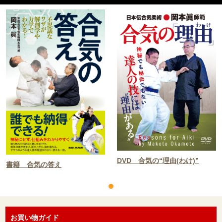
DVD 合気の“理由(わけ)”
書籍 合気の答え
お買い物ガイド