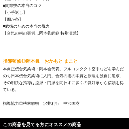
■関節技の本当のコツ
【小手返し】
【四か条】
■武術のための本当の脱力
【合気の術の実例…岡本眞師範 特別演武】
指導監修◎岡本眞 おかもと まこと
本眞正伝合気柔術・岡本会代表。フルコンタクト空手などを学んだ
のち日本伝合気柔術に入門。合気の術の本質と原理を独自に追求、
その明快な指導は流派・門派を問わずに多くの愛好家から信頼を得
ている。
指導協力◎榑林敏明 沢井利行 中沢匡樹
この商品を見てる方にオススメの商品