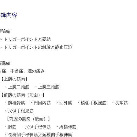
収録内容
理論編
トリガーポイントと硬結
トリガーポイントの触診と静止圧迫
実践編
肘痛、手首痛、腕の痛み
上腕の筋肉】
・上腕二頭筋 ・上腕三頭筋
前腕の筋肉（前面）】
腕橈骨筋 ・円回内筋 ・回外筋 ・橈側手根屈筋 ・長掌筋
・尺側手根屈筋
【前腕の筋肉（後面）】
肘筋 ・尺側手根伸筋 ・総指伸筋
長橈側手根伸筋／短橈側手根伸筋