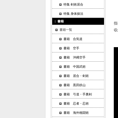
特集 剣術居合
特集 身体操法
書籍
指
収
書籍一覧
書籍 合気道
書籍 空手
書籍 沖縄空手
書籍 中国武術
書籍 居合・剣術
書籍 黒田鉄山
書籍 弓道・手裏剣
書籍 忍者・忍術
書籍 海外格闘術