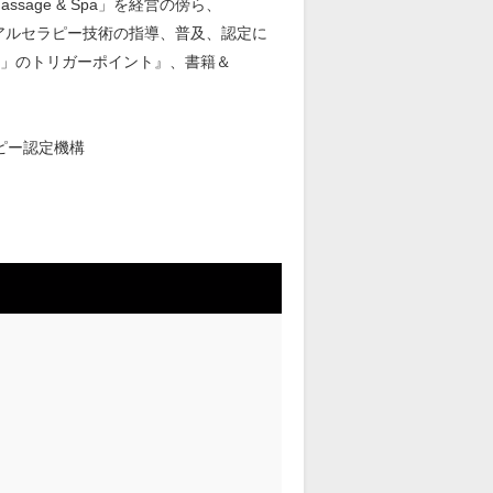
ssage & Spa」を経営の傍ら、
上げ、リメディアルセラピー技術の指導、普及、認定に
き」のトリガーポイント』、書籍＆
スセラピー認定機構