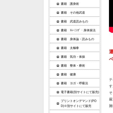
書籍 護身術
書籍 その他武道
書籍 武道読みもの
書籍 ﾄﾚｰﾆﾝｸﾞ・身体操法
書籍 身体論・読みもの
書籍 太極拳
書籍 気功・体操
書籍 整体・療術
書籍 健康
テ
書籍 ヨガ・呼吸法
す
電子書籍(別サイトにて販売)
そ
厳
プリントオンデマンド(PO
施
D)※別サイトにて販売