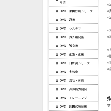
弓術
○
○
DVD 黒田鉄山シリーズ
○
DVD 忍術
・
DVD システマ
○
○
DVD 海外格闘術
・
DVD 護身術
○
DVD 柔道・柔術
○
○
DVD 日野晃シリーズ
○
DVD 太極拳
DVD 気功・体操
DVD 身体能力開発
DVD トレーニング
英
DVD 肥田式強健術