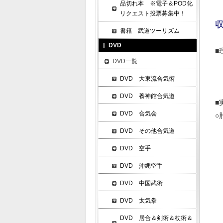
品切れ本 ※電子＆POD化
リクエスト投票募集中！
書籍 武道ツーリズム
DVD
■
DVD一覧
・
・
DVD 大東流合気術
DVD 養神館合気道
■
DVD 合気会
○
【
DVD その他合気道
DVD 空手
【
DVD 沖縄空手
・
DVD 中国武術
DVD 太気拳
・
DVD 居合＆剣術＆杖術＆
・