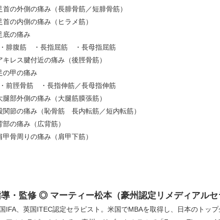
足首の外側の痛み（長腓骨筋／短腓骨筋）
足首の内側の痛み（ヒラメ筋）
足底の痛み
腓腹筋 ・長指屈筋 ・長母指屈筋
アキレス腱付近の痛み（後脛骨筋）
足の甲の痛み
前脛骨筋 ・長指伸筋／長母指伸筋
大腿部外側の痛み（大腿筋膜張筋）
股関節の痛み（恥骨筋 長内転筋／短内転筋）
背部の痛み（広背筋）
肩甲骨周りの痛み（肩甲下筋）
指導・監修 ◎ マーティー松本（豪州認定リメディアル
国IFA、英国ITEC認定セラピスト。米国でMBAを取得し、日本のト