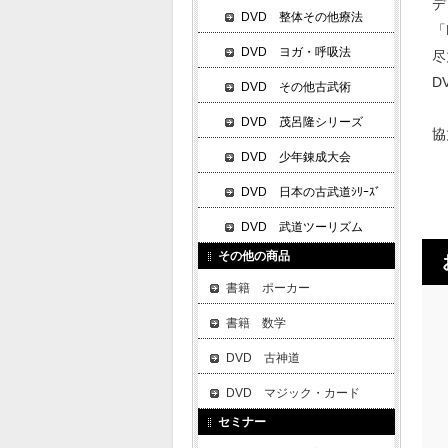
デ
DVD 整体その他療法
「
DVD ヨガ・呼吸法
尽
D
DVD その他古武術
DVD 茂呂隆シリーズ
協
DVD 少年錬成大会
DVD 日本の古武道ｼﾘｰｽﾞ
DVD 武道ツーリズム
その他の商品
書籍 ポーカー
書籍 数学
DVD 古神道
DVD マジック・カード
セミナー