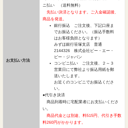
ニ払い （送料無料）
先払い決済となります。ご入金確認後、
商品を発送。
銀行振込 ご注文後、下記口座ま
でお振込ください。（振込手数料
はお客様負担となります）
みずほ銀行笹塚支店 普通
2144326 株式会社ビー・エー・
ビー・ジャパン
お支払い方法
コンビニ払い ご注文後、２～３
営業日にて弊社より振込用紙を郵
送いたします。
お近くのコンビニでお振込くださ
い。
●代引き決済
商品到着時に宅配業者にお支払いくださ
い。
商品代金とは別途、料515円、代引き手数
料260円がかかります。