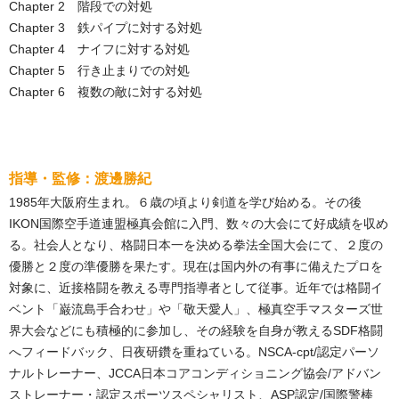
Chapter 2 階段での対処
Chapter 3 鉄パイプに対する対処
Chapter 4 ナイフに対する対処
Chapter 5 行き止まりでの対処
Chapter 6 複数の敵に対する対処
指導・監修：渡邊勝紀
1985年大阪府生まれ。６歳の頃より剣道を学び始める。その後
IKON国際空手道連盟極真会館に入門、数々の大会にて好成績を収め
る。社会人となり、格闘日本一を決める拳法全国大会にて、２度の
優勝と２度の準優勝を果たす。現在は国内外の有事に備えたプロを
対象に、近接格闘を教える専門指導者として従事。近年では格闘イ
ベント「巌流島手合わせ」や「敬天愛人」、極真空手マスターズ世
界大会などにも積極的に参加し、その経験を自身が教えるSDF格闘
へフィードバック、日夜研鑽を重ねている。NSCA-cpt/認定パーソ
ナルトレーナー、JCCA日本コアコンディショニング協会/アドバン
ストレーナー・認定スポーツスペシャリスト、ASP認定/国際警棒