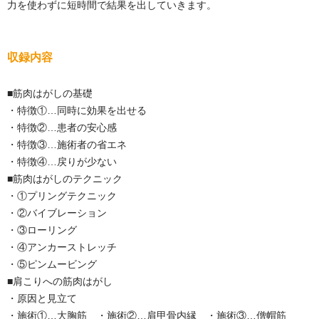
力を使わずに短時間で結果を出していきます。
収録内容
■筋肉はがしの基礎
・特徴①…同時に効果を出せる
・特徴②…患者の安心感
・特徴③…施術者の省エネ
・特徴④…戻りが少ない
■筋肉はがしのテクニック
・①プリングテクニック
・②バイブレーション
・③ローリング
・④アンカーストレッチ
・⑤ピンムービング
■肩こりへの筋肉はがし
・原因と見立て
・施術①…大胸筋 ・施術②…肩甲骨内縁 ・施術③…僧帽筋