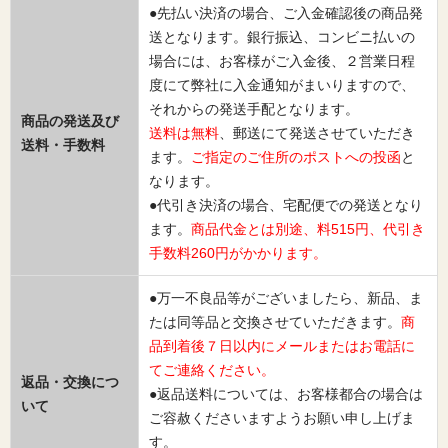
●先払い決済の場合、ご入金確認後の商品発
送となります。銀行振込、コンビニ払いの
場合には、お客様がご入金後、２営業日程
度にて弊社に入金通知がまいりますので、
それからの発送手配となります。
商品の発送及び
送料は無料
、郵送にて発送させていただき
送料・手数料
ます。
ご指定のご住所のポストへの投函
と
なります。
●代引き決済の場合、宅配便での発送となり
ます。
商品代金とは別途、料515円、代引き
手数料260円がかかります。
●万一不良品等がございましたら、新品、ま
たは同等品と交換させていただきます。
商
品到着後７日以内にメールまたはお電話に
てご連絡ください。
返品・交換につ
●返品送料については、お客様都合の場合は
いて
ご容赦くださいますようお願い申し上げま
す。