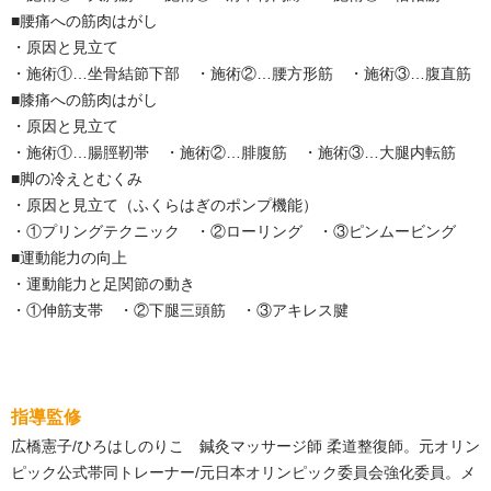
■腰痛への筋肉はがし
・原因と見立て
・施術①…坐骨結節下部 ・施術②…腰方形筋 ・施術③…腹直筋
■膝痛への筋肉はがし
・原因と見立て
・施術①…腸脛靭帯 ・施術②…腓腹筋 ・施術③…大腿内転筋
■脚の冷えとむくみ
・原因と見立て（ふくらはぎのポンプ機能）
・①プリングテクニック ・②ローリング ・③ピンムービング
■運動能力の向上
・運動能力と足関節の動き
・①伸筋支帯 ・②下腿三頭筋 ・③アキレス腱
指導監修
広橋憲子/ひろはしのりこ 鍼灸マッサージ師 柔道整復師。元オリン
ピック公式帯同トレーナー/元日本オリンピック委員会強化委員。メ