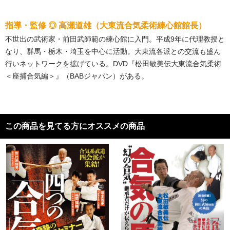
指導・監修 ◎ 高瀬道雄（大東流合気柔術練心館館長）
不世出の武術家・前田武師範の練心館に入門。平成9年に代理教授と
なり、群馬・栃木・埼玉を中心に活動。大東流各派との交流も盛ん
行いネットワークを拡げている。DVD『松田敏美伝大東流合気柔術
＜座捕合気編＞』（BABジャパン）がある。
この商品を見てる方にオススメの商品