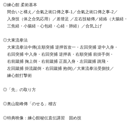
◎練心館 柔術基本
間合いと構え／合氣之術口傳之事-1／合氣之術口傳之事-2／
入身技（体之合気応用）／差替足 ／左右技秘傳／経絡（大腸経・
三焦経・小腸経・心包経・心経・肺経）／合気上げ
◎大東流拳法
大東流拳法中傳(左順突捕 逆押首攻一・左回突捕 逆中入身・
右回突捕 中入身・右回突捕 逆押表・右順突捕 前掛手倒・
右前蹴捕 掬上倒・右前蹴捕 正面入身・左回蹴捕 跳飛・
左回蹴捕 掛流蹴倒・右回蹴捕 抱倒)／大東流拳法受捌技／
練心館打撃術
◎「先」の取り方
◎奥山龍峰傳「のせる」稽古
◎特典映像：練心館秘伝直伝講習 固め技