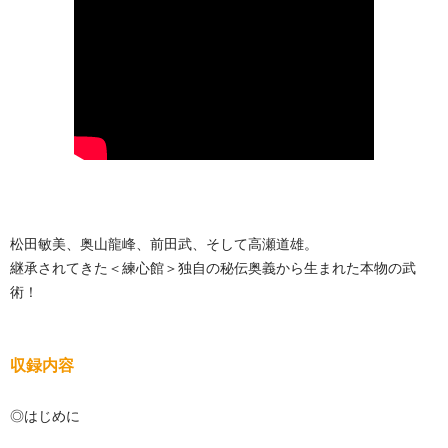
松田敏美、奥山龍峰、前田武、そして高瀬道雄。
継承されてきた＜練心館＞独自の秘伝奥義から生まれた本物の武
術！
収録内容
◎はじめに