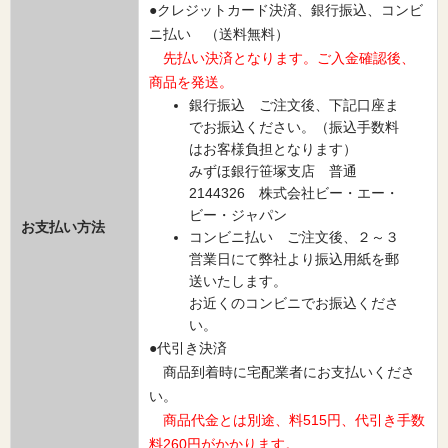
●クレジットカード決済、銀行振込、コンビ
ニ払い （送料無料）
先払い決済となります。ご入金確認後、
商品を発送。
銀行振込 ご注文後、下記口座ま
でお振込ください。（振込手数料
はお客様負担となります）
みずほ銀行笹塚支店 普通
2144326 株式会社ビー・エー・
ビー・ジャパン
お支払い方法
コンビニ払い ご注文後、２～３
営業日にて弊社より振込用紙を郵
送いたします。
お近くのコンビニでお振込くださ
い。
●代引き決済
商品到着時に宅配業者にお支払いくださ
い。
商品代金とは別途、料515円、代引き手数
料260円がかかります。