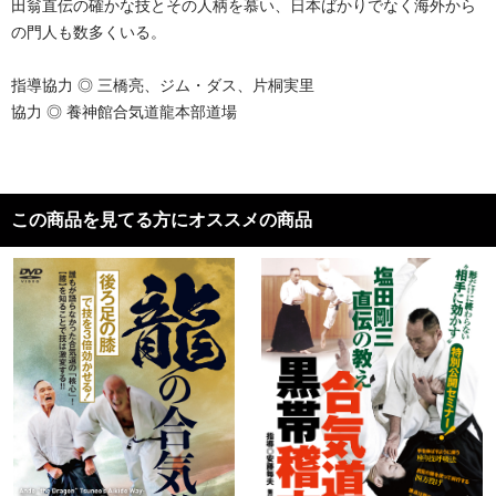
田翁直伝の確かな技とその人柄を慕い、日本ばかりでなく海外から
の門人も数多くいる。
指導協力 ◎ 三橋亮、ジム・ダス、片桐実里
協力 ◎ 養神館合気道龍本部道場
この商品を見てる方にオススメの商品