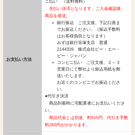
ニ払い （送料無料）
先払い決済となります。ご入金確認後、
商品を発送。
銀行振込 ご注文後、下記口座ま
でお振込ください。（振込手数料
はお客様負担となります）
みずほ銀行笹塚支店 普通
2144326 株式会社ビー・エー・
ビー・ジャパン
お支払い方法
コンビニ払い ご注文後、２～３
営業日にて弊社より振込用紙を郵
送いたします。
お近くのコンビニでお振込くださ
い。
●代引き決済
商品到着時に宅配業者にお支払いくださ
い。
商品代金とは別途、料515円、代引き手数
料260円がかかります。