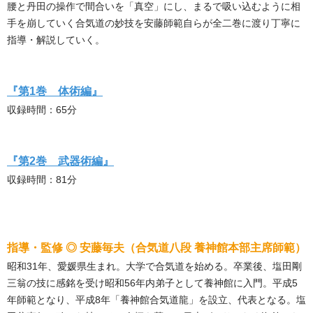
腰と丹田の操作で間合いを「真空」にし、まるで吸い込むように相
手を崩していく合気道の妙技を安藤師範自らが全二巻に渡り丁寧に
指導・解説していく。
『第1巻 体術編』
収録時間：65分
『第2巻 武器術編』
収録時間：81分
指導・監修 ◎ 安藤毎夫（合気道八段 養神館本部主席師範）
昭和31年、愛媛県生まれ。大学で合気道を始める。卒業後、塩田剛
三翁の技に感銘を受け昭和56年内弟子として養神館に入門。平成5
年師範となり、平成8年「養神館合気道龍」を設立、代表となる。塩