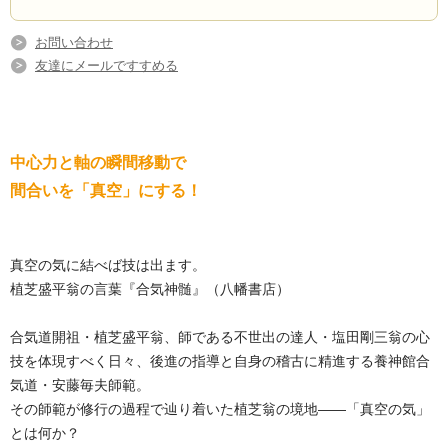
お問い合わせ
友達にメールですすめる
中心力と軸の瞬間移動で
間合いを「真空」にする！
真空の気に結べば技は出ます。
植芝盛平翁の言葉『合気神髄』（八幡書店）
合気道開祖・植芝盛平翁、師である不世出の達人・塩田剛三翁の心
技を体現すべく日々、後進の指導と自身の稽古に精進する養神館合
気道・安藤毎夫師範。
その師範が修行の過程で辿り着いた植芝翁の境地――「真空の気」
とは何か？