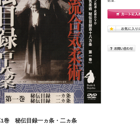
数量:
第1巻 秘伝目録一ヵ条・二ヵ条