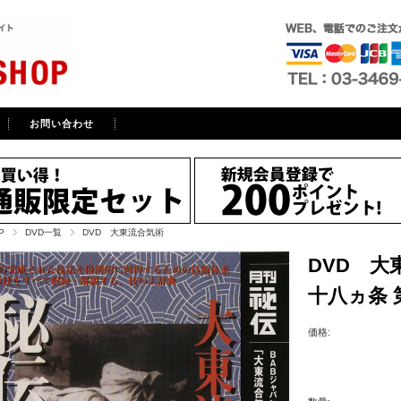
お問い合わせ
P
DVD一覧
DVD 大東流合気術
DVD 大
十八ヵ条 
価格: