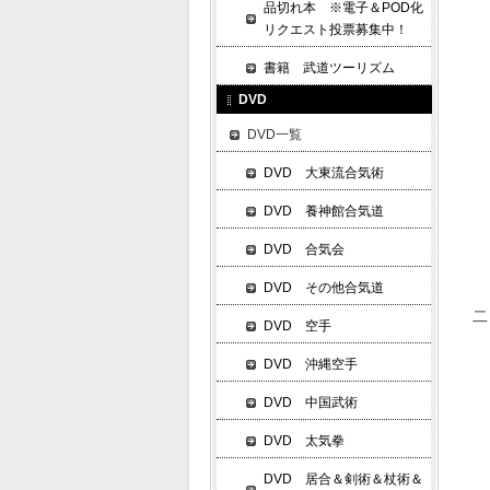
一
品切れ本 ※電子＆POD化
リクエスト投票募集中！
逆
搦
書籍 武道ツーリズム
帯
DVD
小
DVD一覧
DVD 大東流合気術
立
DVD 養神館合気道
両
DVD 合気会
DVD その他合気道
二
DVD 空手
DVD 沖縄空手
小
肘
DVD 中国武術
手
DVD 太気拳
小
DVD 居合＆剣術＆杖術＆
鎌