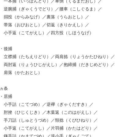
本捕（いっぽんどり）／車倒（くるまだおし）／
腕捕（ぎゃくうでどり）／腰車（こしぐるま）／
投（からみなげ）／裏落（うらおとし）／
落（おびおとし）／切返（きりかえし）／
手返（こてがえし）／四方投（しほうなげ）
・後捕
襟捕（たちえりどり）／両肩捻（りょうかたひねり）／
肘返（りょうひじがえし）／抱締捕（だきじめどり）／
肩落（かたおとし）
ヵ条
・居捕
手詰（こてづめ）／逆襷（ぎゃくだすき）／
挫（ひじくじき）／木葉返（このはがえし）／
刀詰（しゅとうづめ）／頸捻（くびひねり）／
手返（こてがえし）／片羽捕（かたはどり）／
手詰（かまてづめ）／逆小手（ぎゃくごて）