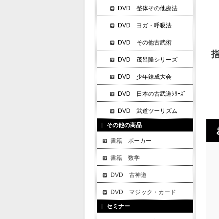
DVD 整体その他療法
DVD ヨガ・呼吸法
DVD その他古武術
指
DVD 茂呂隆シリーズ
DVD 少年錬成大会
DVD 日本の古武道ｼﾘｰｽﾞ
DVD 武道ツーリズム
その他の商品
書籍 ポーカー
書籍 数学
DVD 古神道
DVD マジック・カード
セミナー