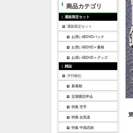
商品カテゴリ
通販限定セット
通販限定セット
お買い得DVDパック
お買い得DVD＋書籍
お買い得DVD＋グッズ
雑誌
月刊秘伝
新着順
定期購読申込
特集 空手
特集 合気道
特集 中国武術