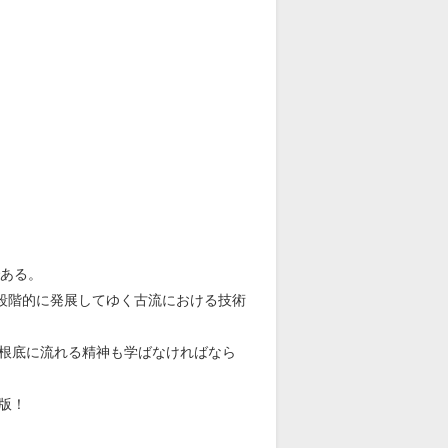
である。
て段階的に発展してゆく古流における技術
根底に流れる精神も学ばなければなら
版！