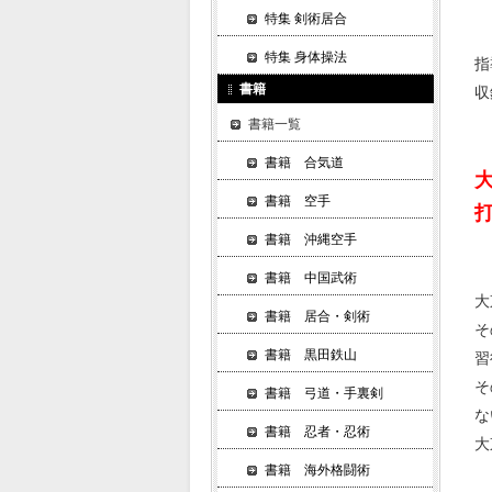
特集 剣術居合
特集 身体操法
指
書籍
収
書籍一覧
書籍 合気道
書籍 空手
書籍 沖縄空手
書籍 中国武術
大
書籍 居合・剣術
そ
書籍 黒田鉄山
習
そ
書籍 弓道・手裏剣
な
書籍 忍者・忍術
大
書籍 海外格闘術