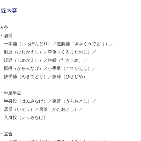
収録内容
ヵ条
・居捕
本捕（いっぽんどり）／逆腕捕（ぎゃくうでどり）／
返（ひじかえし）／車倒（くるまだおし）／
返（しめかえし）／抱締（だきじめ）／
投（からみなげ）／小手返（こてがえし）／
手捕（ぬきてどり）／膝締（ひざじめ）
・半座半立
身投（はんみなげ）／裏落（うらおとし）／
反（いぞり）／肩落（かたおとし）／
入身投（いりみなげ）
・立合