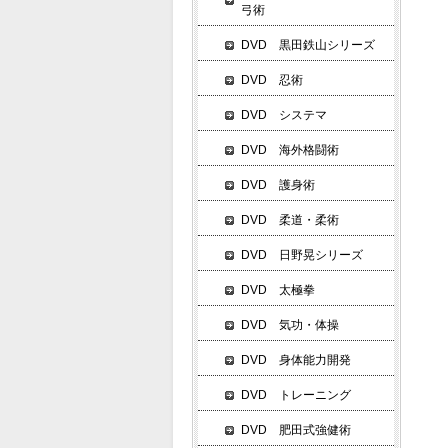
弓術
DVD 黒田鉄山シリーズ
手
DVD 忍術
裾
DVD システマ
DVD 海外格闘術
DVD 護身術
逆
DVD 柔道・柔術
首
DVD 日野晃シリーズ
背
小
DVD 太極拳
腰
DVD 気功・体操
DVD 身体能力開発
突
DVD トレーニング
逆
DVD 肥田式強健術