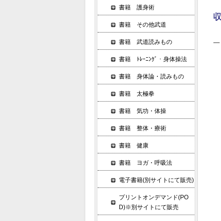
書籍 護身術
書籍 その他武道
書籍 武道読みもの
一
書籍 ﾄﾚｰﾆﾝｸﾞ・身体操法
一
書籍 身体論・読みもの
肘
絞
書籍 太極拳
搦
書籍 気功・体操
抜
書籍 整体・療術
書籍 健康
半
書籍 ヨガ・呼吸法
居
電子書籍(別サイトにて販売)
プリントオンデマンド(PO
D)※別サイトにて販売