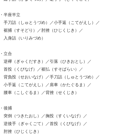
・半座半立
刀詰（しゅとうづめ）／小手返（こてがえし）／
捕（すそどり）／肘挫（ひじくじき）／
入身詰（いりみづめ）
・立合
襷（ぎゃくだすき）／引落（ひきおとし）／
投（くびなげ）／裾払（すそばらい）／
負投（せおいなげ）／手刀詰（しゅとうづめ）／
手返（こてがえし）／肩車（かたぐるま）／
車（こしぐるま）／背挫（せくじき）
・後捕
倒（つきたおし）／掬投（すくいなげ）／
後手（ぎゃくごて）／首投（くびなげ）／
肘挫（ひじくじき）