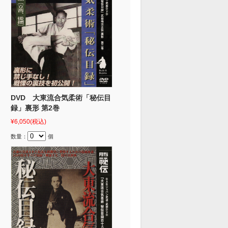
DVD 大東流合気柔術「秘伝目
録」裏形 第2巻
¥6,050
(税込)
数量：
個