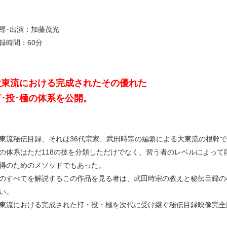
導･出演：加藤茂光
録時間：60分
大東流における完成されたその優れた
打･投･極の体系を公開。
東流秘伝目録、それは36代宗家、武田時宗の編纂による大東流の根幹
の体系はただ118の技を分類しただけでなく、習う者のレベルによっ
得のためのメソッドでもあった。
のすべてを解説するこの作品を見る者は、武田時宗の教えと秘伝目録の
い。
東流における完成された打・投・極を次代に受け継ぐ秘伝目録映像完全