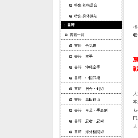
特集 剣術居合
特集 身体操法
書籍
指
収
書籍一覧
書籍 合気道
書籍 空手
書籍 沖縄空手
書籍 中国武術
書籍 居合・剣術
大
書籍 黒田鉄山
本
も
書籍 弓道・手裏剣
門
書籍 忍者・忍術
よ
書籍 海外格闘術