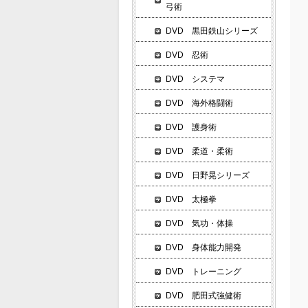
弓術
DVD 黒田鉄山シリーズ
DVD 忍術
DVD システマ
DVD 海外格闘術
DVD 護身術
DVD 柔道・柔術
DVD 日野晃シリーズ
DVD 太極拳
DVD 気功・体操
DVD 身体能力開発
DVD トレーニング
DVD 肥田式強健術