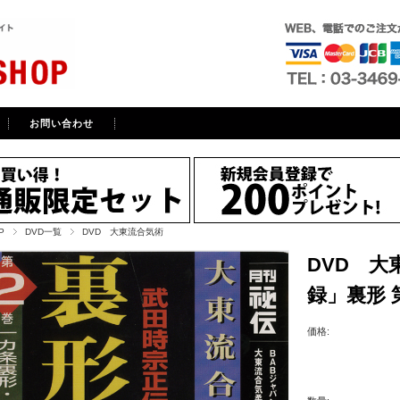
お問い合わせ
P
DVD一覧
DVD 大東流合気術
DVD 大
録」裏形 
価格: