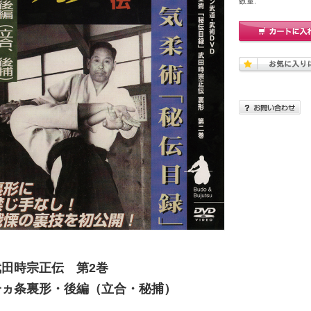
数量:
武田時宗正伝 第2巻
一ヵ条裏形・後編（立合・秘捕）