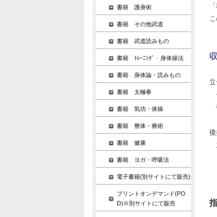
「
書籍 護身術
こ
書籍 その他武道
書籍 武道読みもの
書籍 ﾄﾚｰﾆﾝｸﾞ・身体操法
書籍 身体論・読みもの
立
書籍 太極拳
一
帯
書籍 気功・体操
書籍 整体・療術
後
書籍 健康
立
書籍 ヨガ・呼吸法
電子書籍(別サイトにて販売)
プリントオンデマンド(PO
指
D)※別サイトにて販売