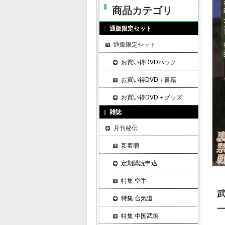
商品カテゴリ
通販限定セット
通販限定セット
お買い得DVDパック
お買い得DVD＋書籍
お買い得DVD＋グッズ
雑誌
月刊秘伝
新着順
定期購読申込
特集 空手
特集 合気道
特集 中国武術