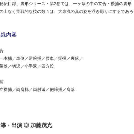
秘伝目録」裏形シリーズ・第2巻では、一ヶ条の中の立合・後捕の裏形（
の上なく実戦的な技の数々は、大東流の真の姿を浮き彫りにするであろ
収録内容
合
本捕／車倒／逆腕捕／腰車／搦投／裏落／
落／切返／小手返／四方投
捕
襟捕／両肩捻／両肘返／抱締捕／肩落
導・出演 ◎ 加藤茂光