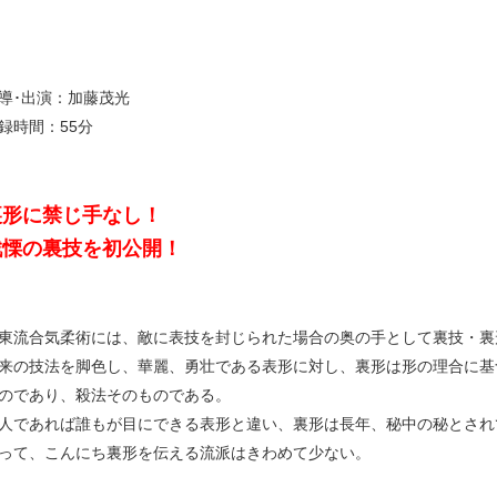
導･出演：加藤茂光
録時間：55分
裏形に禁じ手なし！
戦慄の裏技を初公開！
東流合気柔術には、敵に表技を封じられた場合の奥の手として裏技・裏
来の技法を脚色し、華麗、勇壮である表形に対し、裏形は形の理合に基
のであり、殺法そのものである。
人であれば誰もが目にできる表形と違い、裏形は長年、秘中の秘とされ
って、こんにち裏形を伝える流派はきわめて少ない。