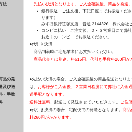
方法
先払い決済となります。ご入金確認後、商品を発送
銀行振込 ご注文後、下記口座までお振込くださ
ります）
みずほ銀行笹塚支店 普通 2144326 株式会
コンビニ払い ご注文後、２～３営業日にて弊社
お近くのコンビニでお振込ください。
●代引き決済
商品到着時に宅配業者にお支払いください。
商品代金とは別途、料515円、代引き手数料260円
商品の発
●先払い決済の場合、ご入金確認後の商品発送となりま
送及び送
は、
お客様がご入金後、２営業日程度にて弊社に入金
料・手数
送手配となります。
料
送料は無料
、郵送にて発送させていただきます。
ご住
●代引き決済の場合、宅配便での発送となります。
商品
料260円がかかります。