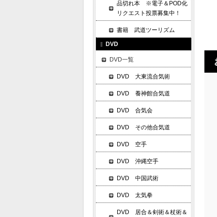
品切れ本 ※電子＆POD化
リクエスト投票募集中！
書籍 武道ツーリズム
DVD
DVD一覧
DVD 大東流合気術
DVD 養神館合気道
DVD 合気会
DVD その他合気道
DVD 空手
DVD 沖縄空手
DVD 中国武術
DVD 太気拳
DVD 居合＆剣術＆杖術＆