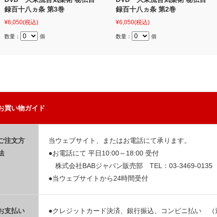
録百十八ヵ条 第3巻
録百十八ヵ条 第2巻
¥6,050
(税込)
¥6,050
(税込)
数量：
個
数量：
個
お買い物ガイド
ご注文方
当ウェブサイト、またはお電話にて承ります。
法
●お電話にて 平日10:00～18:00 受付
株式会社BABジャパン販売部 TEL：03-3469-0135
●当ウェブサイトから24時間受付
お支払い
●クレジットカード決済、銀行振込、コンビニ払い （