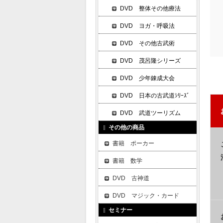
DVD 整体その他療法
DVD ヨガ・呼吸法
DVD その他古武術
DVD 茂呂隆シリーズ
DVD 少年錬成大会
DVD 日本の古武道ｼﾘｰｽﾞ
DVD 武道ツーリズム
その他の商品
書籍 ポーカー
書籍 数学
DVD 古神道
DVD マジック・カード
セミナー