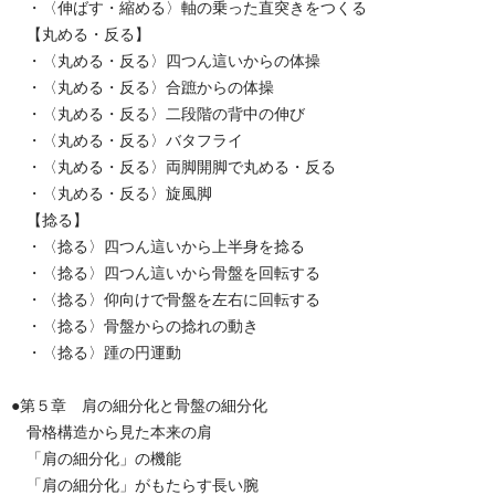
・〈伸ばす・縮める〉軸の乗った直突きをつくる
【丸める・反る】
・〈丸める・反る〉四つん這いからの体操
・〈丸める・反る〉合蹠からの体操
・〈丸める・反る〉二段階の背中の伸び
・〈丸める・反る〉バタフライ
・〈丸める・反る〉両脚開脚で丸める・反る
・〈丸める・反る〉旋風脚
【捻る】
・〈捻る〉四つん這いから上半身を捻る
・〈捻る〉四つん這いから骨盤を回転する
・〈捻る〉仰向けで骨盤を左右に回転する
・〈捻る〉骨盤からの捻れの動き
・〈捻る〉踵の円運動
●第５章 肩の細分化と骨盤の細分化
骨格構造から見た本来の肩
「肩の細分化」の機能
「肩の細分化」がもたらす長い腕