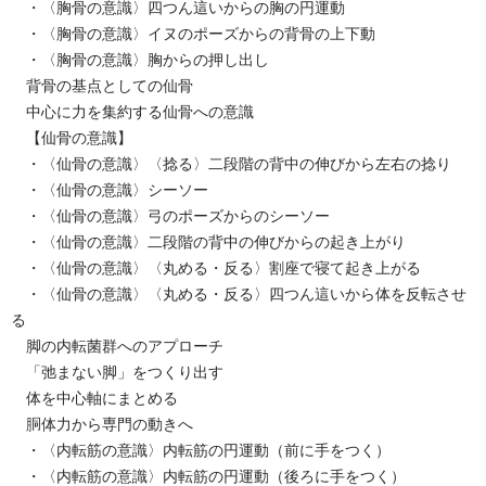
・〈胸骨の意識〉四つん這いからの胸の円運動
・〈胸骨の意識〉イヌのポーズからの背骨の上下動
・〈胸骨の意識〉胸からの押し出し
背骨の基点としての仙骨
中心に力を集約する仙骨への意識
【仙骨の意識】
・〈仙骨の意識〉〈捻る〉二段階の背中の伸びから左右の捻り
・〈仙骨の意識〉シーソー
・〈仙骨の意識〉弓のポーズからのシーソー
・〈仙骨の意識〉二段階の背中の伸びからの起き上がり
・〈仙骨の意識〉〈丸める・反る〉割座で寝て起き上がる
・〈仙骨の意識〉〈丸める・反る〉四つん這いから体を反転させ
る
脚の内転菌群へのアプローチ
「弛まない脚」をつくり出す
体を中心軸にまとめる
胴体力から専門の動きへ
・〈内転筋の意識〉内転筋の円運動（前に手をつく）
・〈内転筋の意識〉内転筋の円運動（後ろに手をつく）