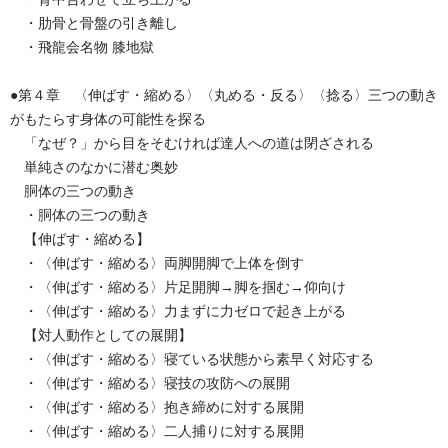
・肋骨と骨盤の引き離し
・飛龍会名物 膝地獄
●第４章 〈伸ばす・縮める〉〈丸める・反る〉〈捻る〉三つの動き
がもたらす身体の可能性を探る
「なぜ？」から目をそむければ達人への道は閉ざされる
単純さのなかに潜む奥妙
胴体の三つの動き
・胴体の三つの動き
【伸ばす・縮める】
・〈伸ばす・縮める〉両脚開脚で上体を倒す
・〈伸ばす・縮める〉片足開脚→脚を掴む→仰向け
・〈伸ばす・縮める〉力まずに力ゼロで起き上がる
【対人動作としての展開】
・〈伸ばす・縮める〉寝ている状態から素早く対応する
・〈伸ばす・縮める〉寝技の攻防への展開
・〈伸ばす・縮める〉抱き締めに対する展開
・〈伸ばす・縮める〉二人捕りに対する展開