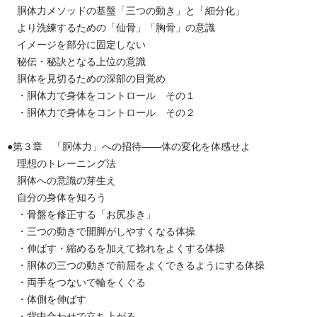
胴体力メソッドの基盤「三つの動き」と「細分化」
より洗練するための「仙骨」「胸骨」の意識
イメージを部分に固定しない
秘伝・秘訣となる上位の意識
胴体を見切るための深部の目覚め
・胴体力で身体をコントロール その１
・胴体力で身体をコントロール その２
●第３章 「胴体力」への招待——体の変化を体感せよ
理想のトレーニング法
胴体への意識の芽生え
自分の身体を知ろう
・骨盤を修正する「お尻歩き」
・三つの動きで開脚がしやすくなる体操
・伸ばす・縮めるを加えて捻れをよくする体操
・胴体の三つの動きで前屈をよくできるようにする体操
・両手をつないで輪をくぐる
・体側を伸ばす
・背中合わせで立ち上がる