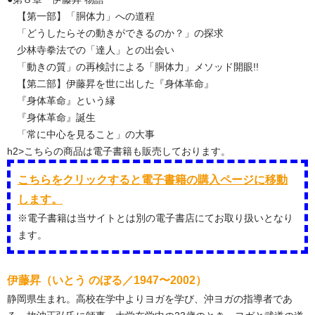
【第一部】「胴体力」への道程
「どうしたらその動きができるのか？」の探求
少林寺拳法での「達人」との出会い
「動きの質」の再検討による「胴体力」メソッド開眼!!
【第二部】伊藤昇を世に出した『身体革命』
『身体革命』という縁
『身体革命』誕生
「常に中心を見ること」の大事
h2>こちらの商品は電子書籍も販売しております。
こちらをクリックすると電子書籍の購入ページに移動
します。
※電子書籍は当サイトとは別の電子書店にてお取り扱いとなり
ます。
伊藤昇（いとう のぼる／1947〜2002）
静岡県生まれ。高校在学中よりヨガを学び、沖ヨガの指導者であ