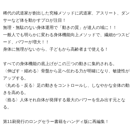
稀代の武道家が創出した究極メソッドに武道家、アスリート、ダン
サーなど体を動かすプロが注目！
無理・無駄のない身体運用で「動きの質」が達人の域に！！
一般人でも明らかに変わる身体機能向上メソッドで、繊細かつスピ
ード、パワーが増大！！
身体に無理がないから、子どもから高齢者まで使える！
すべての身体機能の底上げがこの三つの動きに集約される。
〈伸ばす・縮める〉骨盤から足へ伝わる力が明確になり、敏捷性が
アップする。
〈丸める・反る〉足の動きをコントロールし、しなやかな全体の動
きを高める。
〈捻る〉人体それ自体が発揮する最大のパワーを生み出す元とな
る。
第11刷発行のロングセラー書籍をハンディ版に再編集！