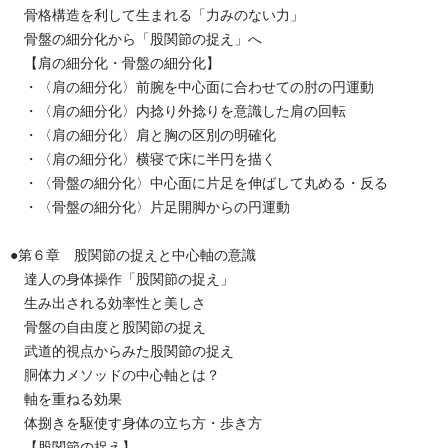
骨格構造を利して生まれる「力みのない力」
骨盤の細分化から「股関節の捉え」へ
【肩の細分化・骨盤の細分化】
・〈肩の細分化〉前腕を中心面に合わせての肘の円運動
・〈肩の細分化〉内捻り外捻りを意識した肩の回転
・〈肩の細分化〉肩と胸の区別の明確化
・〈肩の細分化〉横寝で床に半円を描く
・〈骨盤の細分化〉中心面に片足を伸ばして丸める・反る
・〈骨盤の細分化〉片足開脚からの円運動
●第６章 股関節の捉えと中心軸の意識
達人の身体操作「股関節の捉え」
生み出される効率性と美しさ
骨盤の自由度と股関節の捉え
武道的視点からみた股関節の捉え
胴体力メソッドの中心軸とは？
軸を重ねる効果
体捌きを駆使す身体の立ち方・歩き方
【股関節の捉え】