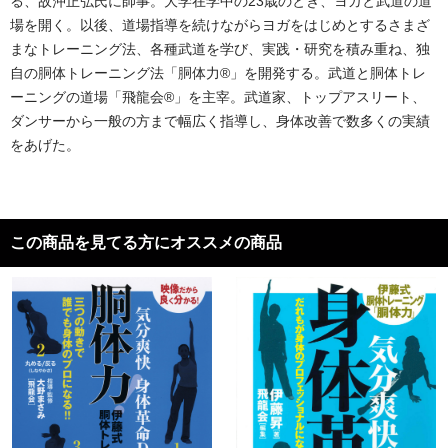
る、故沖正弘氏に師事。大学在学中の23歳のとき、ヨガと武道の道
場を開く。以後、道場指導を続けながらヨガをはじめとするさまざ
まなトレーニング法、各種武道を学び、実践・研究を積み重ね、独
自の胴体トレーニング法「胴体力®」を開発する。武道と胴体トレ
ーニングの道場「飛龍会®」を主宰。武道家、トップアスリート、
ダンサーから一般の方まで幅広く指導し、身体改善で数多くの実績
をあげた。
この商品を見てる方にオススメの商品