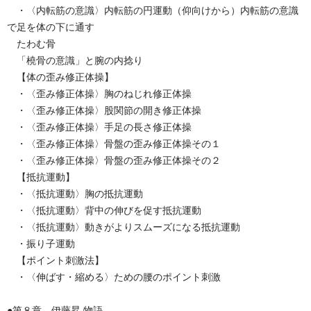
・〈内転筋の意識〉内転筋の円運動（仰向けから）内転筋の意識
で足を体の下に通す
たわむ骨
「橈骨の意識」と腕の内捻り
【体の歪み修正体操】
・〈歪み修正体操〉胸のねじれ修正体操
・〈歪み修正体操〉股関節の開き修正体操
・〈歪み修正体操〉手足の長さ修正体操
・〈歪み修正体操〉骨盤の歪み修正体操その１
・〈歪み修正体操〉骨盤の歪み修正体操その２
【抵抗運動】
・〈抵抗運動〉胸の抵抗運動
・〈抵抗運動〉背中の伸びを促す抵抗運動
・〈抵抗運動〉動きがよりスムーズになる抵抗運動
・振り子運動
【ポイント刺激法】
・〈伸ばす・縮める〉ための腰のポイント刺激
●第８章 伊藤昇 物語