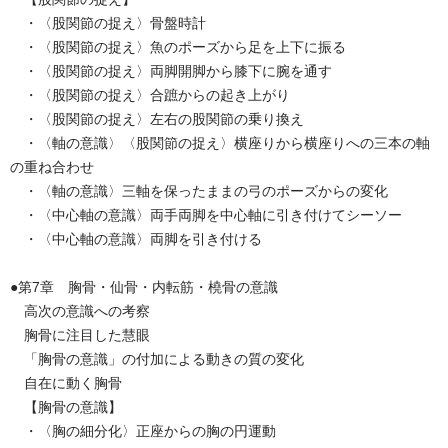
・〈股関節の捉え〉骨盤時計
・〈股関節の捉え〉魚のポーズから足を上下に振る
・〈股関節の捉え〉両脚開脚から膝下に腕を通す
・〈股関節の捉え〉合蹠からの起き上がり
・〈股関節の捉え〉左右の股関節の乗り換え
・〈軸の意識〉〈股関節の捉え〉横座りから横座りへの三本の軸
の重ね合わせ
・〈軸の意識〉三軸を保ったままの弓のポーズからの変化
・〈中心軸の意識〉両手両脚を中心軸に引き付けてシーソー
・〈中心軸の意識〉両脚を引き付ける
●第7章 胸骨・仙骨・内転筋・橈骨の意識
高次の意識への考察
胸骨に注目した慧眼
「胸骨の意識」の付加による動きの質の変化
自在に動く胸骨
【胸骨の意識】
・〈胸の細分化〉正座からの胸の円運動