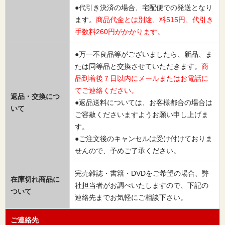
●代引き決済の場合、宅配便での発送となり
ます。
商品代金とは別途、料515円、代引き
手数料260円がかかります。
●万一不良品等がございましたら、新品、ま
たは同等品と交換させていただきます。
商
品到着後７日以内にメールまたはお電話に
てご連絡ください。
返品・交換につ
●返品送料については、お客様都合の場合は
いて
ご容赦くださいますようお願い申し上げま
す。
●ご注文後のキャンセルは受け付けておりま
せんので、予めご了承ください。
完売雑誌・書籍・DVDをご希望の場合、弊
在庫切れ商品に
社担当者がお調べいたしますので、下記の
ついて
連絡先までお気軽にご相談下さい。
ご連絡先