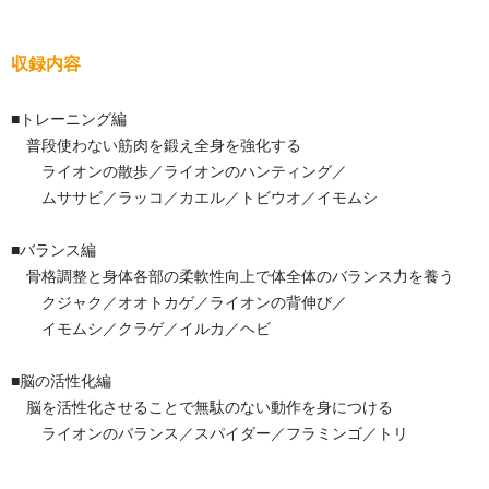
収録内容
■トレーニング編
普段使わない筋肉を鍛え全身を強化する
ライオンの散歩／ライオンのハンティング／
ムササビ／ラッコ／カエル／トビウオ／イモムシ
■バランス編
骨格調整と身体各部の柔軟性向上で体全体のバランス力を養う
クジャク／オオトカゲ／ライオンの背伸び／
イモムシ／クラゲ／イルカ／ヘビ
■脳の活性化編
脳を活性化させることで無駄のない動作を身につける
ライオンのバランス／スパイダー／フラミンゴ／トリ