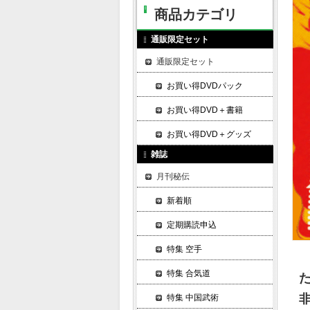
商品カテゴリ
通販限定セット
通販限定セット
お買い得DVDパック
お買い得DVD＋書籍
お買い得DVD＋グッズ
雑誌
月刊秘伝
新着順
定期購読申込
特集 空手
特集 合気道
特集 中国武術