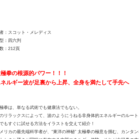
者：スコット・メレディス
型：四六判
数：212頁
太極拳の根源的パワー！！！
エネルギー波が足裏から上昇、全身を満たして手先へ
極拳は、単なる武術でも健康法でもない。
のリラックスによって、波のようにうねる非身体的エネルギーのルート
でもすぐに試せる方法をイラストを交えて紹介！
メリカの最先端科学者が、“東洋の神秘” 太極拳の極意を掴む、カンタ