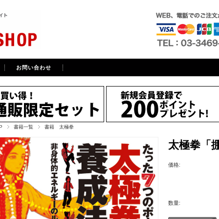
お問い合わせ
P
書籍一覧
書籍 太極拳
太極拳「掤
価格:
数量: