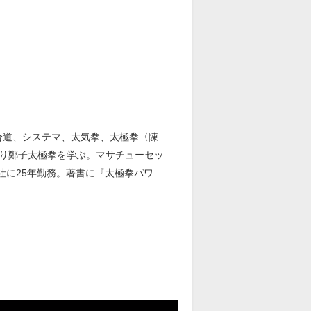
居合道、システマ、太気拳、太極拳〈陳
り鄭子太極拳を学ぶ。マサチューセッ
社に25年勤務。著書に『太極拳パワ