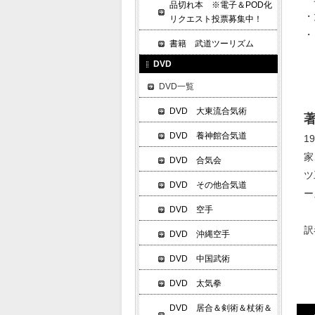
品切れ本 ※電子＆POD化
・
リクエスト投票募集中！
・
書籍 武道ツーリズム
DVD
DVD一覧
DVD 大東流合気術
著
DVD 養神館合気道
1
家
DVD 合気会
ツ
DVD その他合気道
ー
DVD 空手
訳
DVD 沖縄空手
DVD 中国武術
DVD 太気拳
DVD 居合＆剣術＆杖術＆