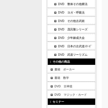
DVD 整体その他療法
DVD ヨガ・呼吸法
DVD その他古武術
DVD 茂呂隆シリーズ
DVD 少年錬成大会
DVD 日本の古武道ｼﾘｰｽﾞ
DVD 武道ツーリズム
その他の商品
書籍 ポーカー
書籍 数学
DVD 古神道
DVD マジック・カード
セミナー