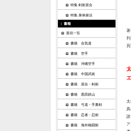
特集 剣術居合
特集 身体操法
書籍
著
書籍一覧
判
書籍 合気道
頁
書籍 空手
書籍 沖縄空手
書籍 中国武術
書籍 居合・剣術
書籍 黒田鉄山
太
書籍 弓道・手裏剣
真
書籍 忍者・忍術
誰
ア
書籍 海外格闘術