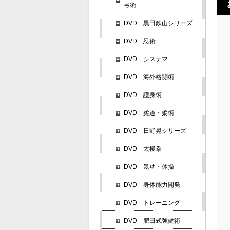
弓術
DVD 黒田鉄山シリーズ
DVD 忍術
DVD システマ
DVD 海外格闘術
DVD 護身術
DVD 柔道・柔術
DVD 日野晃シリーズ
DVD 太極拳
DVD 気功・体操
DVD 身体能力開発
DVD トレーニング
DVD 肥田式強健術