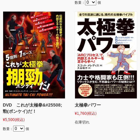
数量：
個
DVD これが太極拳&#25508;
太極拳パワー
勁(ポンケイ)だ！
¥1,760
(税込)
¥5,500
(税込)
在庫切れ
数量：
個