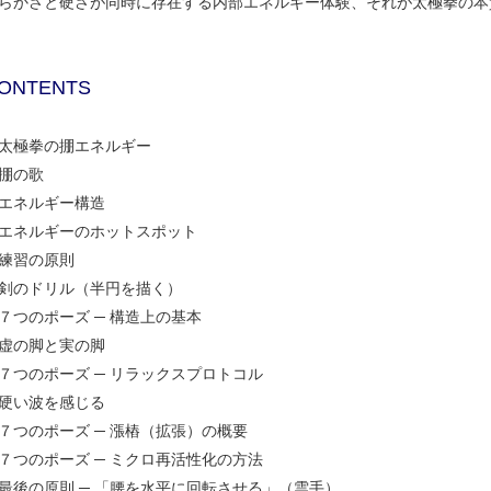
らかさと硬さが同時に存在する内部エネルギー体験、それが太極拳の本
ONTENTS
太極拳の掤エネルギー
掤の歌
エネルギー構造
エネルギーのホットスポット
練習の原則
剣のドリル（半円を描く）
７つのポーズ ─ 構造上の基本
虚の脚と実の脚
７つのポーズ ─ リラックスプロトコル
硬い波を感じる
７つのポーズ ─ 漲樁（拡張）の概要
７つのポーズ ─ ミクロ再活性化の方法
最後の原則 ─ 「腰を水平に回転させる」（雲手）