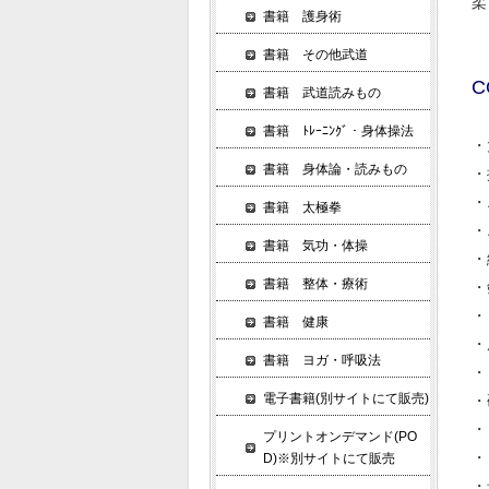
柔
書籍 護身術
書籍 その他武道
C
書籍 武道読みもの
書籍 ﾄﾚｰﾆﾝｸﾞ・身体操法
・
書籍 身体論・読みもの
・
・
書籍 太極拳
・
書籍 気功・体操
・
書籍 整体・療術
・
・
書籍 健康
・
書籍 ヨガ・呼吸法
・
電子書籍(別サイトにて販売)
・
・
プリントオンデマンド(PO
・
D)※別サイトにて販売
・