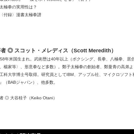
太極拳の実用性は？
〈付録〉漫書太極拳譜
者 ◎ スコット・メレディス（Scott Meredith）
958年米国生まれ。武術歴は40年以上（ボクシング、長拳、八極拳、
、楊家等〉、形意拳など多数）。鄭子太極拳の創始者、鄭曼青の高弟よ
工科大学博士号取得。研究員としてIBM、アップル社、マイクロソフト
』（BABジャパン）、他多数。
者 ◎ 大谷桂子（Keiko Otani）