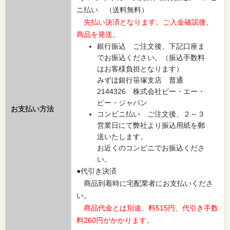
ニ払い （送料無料）
先払い決済となります。ご入金確認後、
商品を発送。
銀行振込 ご注文後、下記口座ま
でお振込ください。（振込手数料
はお客様負担となります）
みずほ銀行笹塚支店 普通
2144326 株式会社ビー・エー・
ビー・ジャパン
お支払い方法
コンビニ払い ご注文後、２～３
営業日にて弊社より振込用紙を郵
送いたします。
お近くのコンビニでお振込くださ
い。
●代引き決済
商品到着時に宅配業者にお支払いくださ
い。
商品代金とは別途、料515円、代引き手数
料260円がかかります。