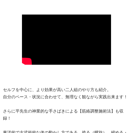
セルフを中心に、より効果が高い二人組のやり方も紹介。
自分のペース・状況に合わせて、無理なく観ながら実践出来ます！
さらに平先生の神業的な手さばきによる【筋絡調整施術法】も収
録！
東洋的で古武術的な体の動かし方である、捻る（螺旋）、縮める・