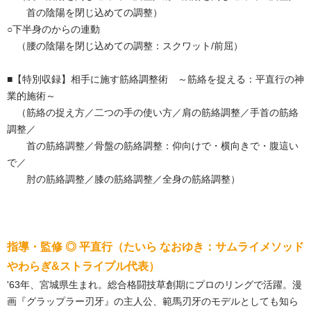
首の陰陽を閉じ込めての調整）
○下半身のからの連動
（腰の陰陽を閉じ込めての調整：スクワット/前屈）
■【特別収録】相手に施す筋絡調整術 ～筋絡を捉える：平直行の神
業的施術～
（筋絡の捉え方／二つの手の使い方／肩の筋絡調整／手首の筋絡
調整／
首の筋絡調整／骨盤の筋絡調整：仰向けで・横向きで・腹這い
で／
肘の筋絡調整／膝の筋絡調整／全身の筋絡調整）
指導・監修 ◎ 平直行（たいら なおゆき：サムライメソッド
やわらぎ&ストライプル代表）
'63年、宮城県生まれ。総合格闘技草創期にプロのリングで活躍。漫
画『グラップラー刃牙』の主人公、範馬刃牙のモデルとしても知ら