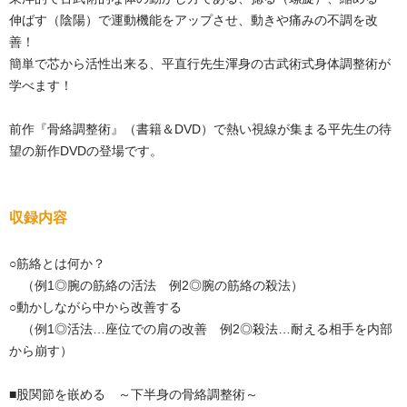
伸ばす（陰陽）で運動機能をアップさせ、動きや痛みの不調を改
善！
簡単で芯から活性出来る、平直行先生渾身の古武術式身体調整術が
学べます！
前作『骨絡調整術』（書籍＆DVD）で熱い視線が集まる平先生の待
望の新作DVDの登場です。
収録内容
○筋絡とは何か？
（例1◎腕の筋絡の活法 例2◎腕の筋絡の殺法）
○動かしながら中から改善する
（例1◎活法…座位での肩の改善 例2◎殺法…耐える相手を内部
から崩す）
■股関節を嵌める ～下半身の骨絡調整術～