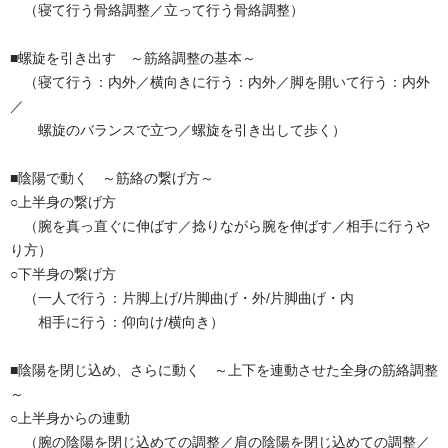
（寝て行う骨絡調整／立って行う骨絡調整）
■螺旋を引き出す ～筋絡調整の基本～
（寝て行う：内外／横向きに行う：内外／脚を開いて行う：内外
／
螺旋のバランスで立つ／螺旋を引き出して歩く）
■陰陽で動く ～筋絡の繋げ方～
○上半身の繋げ方
（腕を真っ直ぐに伸ばす／捻りながら腕を伸ばす／相手に行うや
り方）
○下半身の繋げ方
（一人で行う：片脚上げ/片脚曲げ・外/片脚曲げ・内
相手に行う：仰向け/横向き）
■陰陽を閉じ込め、さらに動く ～上下を連動させた全身の筋絡調整
～
○上半身からの連動
（腕の陰陽を閉じ込めての調整／肩の陰陽を閉じ込めての調整／