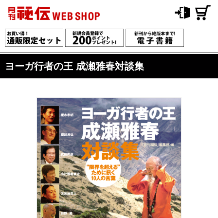
ヨーガ行者の王 成瀬雅春対談集