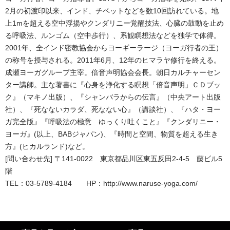
2月の初渡印以来、インド、チベットなどを数10回訪れている。地
上1mを超える空中浮揚やクンダリニー覚醒技法、心臓の鼓動を止め
る呼吸法、ルンゴム（空中歩行）、系観瞑想法などを独学で体得。
2001年、全インド密教協会からヨーギーラージ（ヨーガ行者の王）
の称号を授与される。2011年6月、12年のヒマラヤ修行を終える。
成瀬ヨーガグループ主宰。倍音声明協会会長。朝日カルチャーセン
ター講師。主な著書に『心身を浄化する瞑想「倍音声明」ＣＤブッ
ク』（マキノ出版）、『シャンバラからの伝言』（中央アート出版
社）、『死なないカラダ、死なない心』（講談社）、『ハタ・ヨー
ガ完全版』『呼吸法の極意 ゆっくり吐くこと』『クンダリニー・
ヨーガ』(以上、BABジャパン)、『時間と空間、物質を超える生き
方』(ヒカルランド)など。
[問い合わせ先] 〒141-0022 東京都品川区東五反田2-4-5 藤ビル5
階
TEL：03-5789-4184 HP：http://www.naruse-yoga.com/