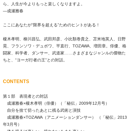
ら、人生が今よりもっと楽しくなりますよ。
―成瀬雅春
ここにあなたが“限界を超える”ためのヒントがある！
榎木孝明、柳川昌弘、武田邦彦、小比類巻貴之、苫米地英人、日野
晃、フランソワ・デュボワ、平直行、TOZAWA、増田章。俳優、格
闘家、科学者、ダンサー、武道家……さまざまなジャンルの傑物た
ちと、“ヨーガ行者の王”との対話。
CONTENTS
第１部 表現者との対話
成瀬雅春×榎木孝明（俳優）（「秘伝」2009年12月号）
自分を捨て切ったあとに残る武術と演技
成瀬雅春×TOZAWA（アニメーションダンサー） （「秘伝」2013
年3月号）