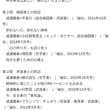
体を操るは楽しい 操れないもまた楽しい
第２部 格闘者との対話
成瀬雅春×平直行（総合格闘家・武術家）（「秘伝」2011年10月
号）
折れない心、折れない身体
成瀬雅春×小比類巻貴之（キック・ボクサー、総合格闘家）（「秘
伝」2014年7月号）
「心の作り方」を語り合う
成瀬雅春×増田章（空手家）（「秘伝」2013年12月号）
自分を磨くための心構え
第３部 求道者との対話
成瀬雅春×柳川昌弘（空手家）（「秘伝」2010年10月号）
精神的に感じたことが技の99パーセントを占める
成瀬雅春×日野晃（武道家） （「秘伝」2010年12月号）
今、在る者の〝進化論〟
成瀬雅春×フランソワ・デュボワ（音楽家・教育家・武術家）
（「秘伝」2012年3月号）